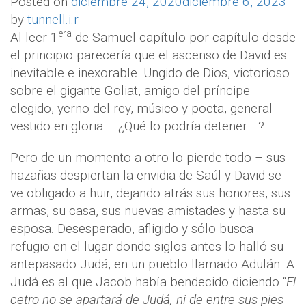
Posted on
diciembre 24, 2020
diciembre 6, 2023
by
tunnell.i.r
era
Al leer 1
de Samuel capítulo por capítulo desde
el principio parecería que el ascenso de David es
inevitable e inexorable. Ungido de Dios, victorioso
sobre el gigante Goliat, amigo del príncipe
elegido, yerno del rey, músico y poeta, general
vestido en gloria…. ¿Qué lo podría detener….?
Pero de un momento a otro lo pierde todo – sus
hazañas despiertan la envidia de Saúl y David se
ve obligado a huir, dejando atrás sus honores, sus
armas, su casa, sus nuevas amistades y hasta su
esposa. Desesperado, afligido y sólo busca
refugio en el lugar donde siglos antes lo halló su
antepasado Judá, en un pueblo llamado Adulán. A
Judá es al que Jacob había bendecido diciendo “
El
cetro no se apartará de Judá, ni de entre sus pies