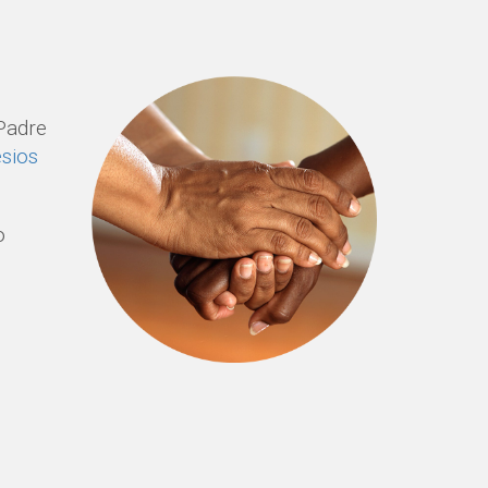
 Padre
esios
o