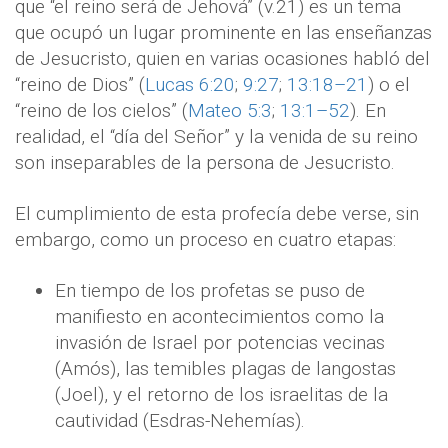
que “el reino será de Jehová” (v.21) es un tema
que ocupó un lugar prominente en las enseñanzas
de Jesucristo, quien en varias ocasiones habló del
“reino de Dios” (
Lucas 6:20
;
9:27
;
13:18–21
) o el
“reino de los cielos” (
Mateo 5:3
;
13:1–52
). En
realidad, el “día del Señor” y la venida de su reino
son inseparables de la persona de Jesucristo.
El cumplimiento de esta profecía debe verse, sin
embargo, como un proceso en cuatro etapas:
En tiempo de los profetas se puso de
manifiesto en acontecimientos como la
invasión de Israel por potencias vecinas
(Amós), las temibles plagas de langostas
(Joel), y el retorno de los israelitas de la
cautividad (Esdras-Nehemías).