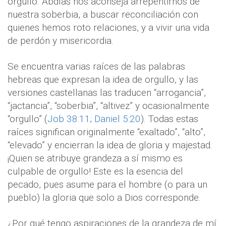
orgullo. Abdías nos aconseja arrepentirnos de
nuestra soberbia, a buscar reconciliación con
quienes hemos roto relaciones, y a vivir una vida
de perdón y misericordia.
Se encuentra varias raíces de las palabras
hebreas que expresan la idea de orgullo, y las
versiones castellanas las traducen “arrogancia”,
“jactancia”, “soberbia”, “altivez” y ocasionalmente
“orgullo” (
Job 38:11
;
Daniel 5:20
). Todas estas
raíces significan originalmente “exaltado”, “alto”,
“elevado” y encierran la idea de gloria y majestad.
¡Quien se atribuye grandeza a sí mismo es
culpable de orgullo! Este es la esencia del
pecado, pues asume para el hombre (o para un
pueblo) la gloria que solo a Dios corresponde.
¿Por qué tengo aspiraciones de la grandeza de mí