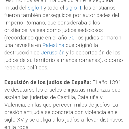
testimonios se afirma que durante la segunda
mitad del
siglo I
y todo el
siglo II
, los cristianos
fueron también perseguidos por autoridades del
Imperio Romano, que consideraba a los
cristianos, ya sea como judíos sediciosos
(recordando que en el año
70
los judíos armaron
una revuelta en
Palestina
que originó la
destrucción de
Jerusalén
y la deportación de los
judíos de su territorio a manos romanas), o como
rebeldes políticos.
Expulsión de los judíos de España:
El año 1391
ve desatarse las crueles e injustas matanzas que
asolan las juderías de Castilla, Cataluña y
Valencia, en las que perecen miles de judíos. La
presión antijudía se concreta con violencia en el
siglo XV y se obliga a los judíos a llevar distintivos
en la ropa.