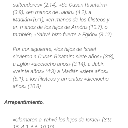
salteadores» (2:14); «Se Cusan Risataím»
(3:8), «en manos de Jabín» (4:2), a
Madián»‘(6:1), «en manos de los filisteos y
en manos de los hijos de Amón» (10:7); o
también, «Yahvé hizo fuerte a Eglón» (3:12).
Por consiguiente, «los hijos de Israel
sirvieron a Cusan Risataím siete años» (3:8),
a Eglón «dieciocho años» (3:14), a Jabín
«veinte años» (4:3) a Madián «siete años»
(6:1), a los filisteos y amonitas «dieciocho
años» (10:8).
Arrepentimiento.
«Clamaron a Yahvé los hijos de Israel» (3:9;
15; 4:3; 6:6; 10:10).