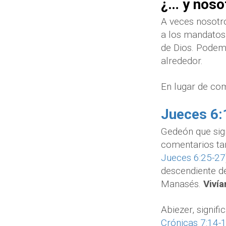
¿… y noso
A veces nosotr
a los mandatos
de Dios. Podem
alrededor.
En lugar de co
Jueces 6:
Gedeón que sign
comentarios tam
Jueces 6:25-27
descendiente de 
Manasés.
Vivía
Abiezer, signifi
Crónicas 7:14-