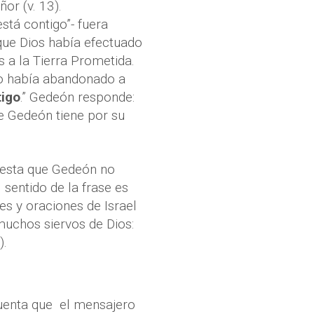
or (v. 13).
stá contigo”- fuera
ue Dios había efectuado
os a la Tierra Prometida.
 o había abandonado a
tigo
.” Gedeón responde:
ue Gedeón tiene por su
uesta que Gedeón no
 sentido de la frase es
es y oraciones de Israel
muchos siervos de Dios:
).
uenta que
el mensajero