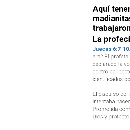
Aquí tene
madianitas
trabajaron
La profec
Jueces 6:7-10
era? El profeta
declarado la v
dentro del pec
identificados p
El discurso del
intentaba hacer.
Prometida como 
Dios y protector