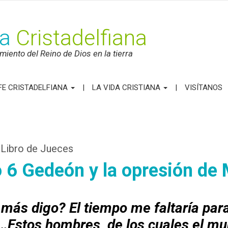
ca
Cristadelfiana
iento del Reino de Dios en la tierra
FE CRISTADELFIANA
LA VIDA CRISTIANA
VISÍTANOS
 Libro de Jueces
o 6 Gedeón y la opresión de
 más digo? El tiempo me faltaría par
Estos hombres, de los cuales el mu