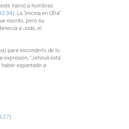
o este llamó a hombres
33-34
). La “encina en Ofra”
ue escrito, pero su
tenecía a Joás, el
va) para esconderlo de lo
a expresión, “Jehová está
de haber espantado a
8:27
).