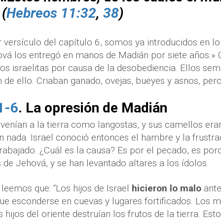
 (
Hebreos 11:32
,
38
)
 versículo del capítulo 6, somos ya introducidos en lo
ová los entregó en manos de Madián por siete años.» 
los israelitas por causa de la desobediencia. Ellos s
de ello. Criaban ganado, ovejas, bueyes y asnos, per
1-6
. La opresión de Madián
venían a la tierra como langostas, y sus camellos era
 nada. Israel conoció entonces el hambre y la frustrac
rabajado. ¿Cuál es la causa? Es por el pecado, es por
de Jehová, y se han levantado altares a los ídolos.
 leemos que: “Los hijos de Israel
hicieron lo malo
ante
 que esconderse en cuevas y lugares fortificados. Los m
 hijos del oriente destruían los frutos de la tierra.
Esto