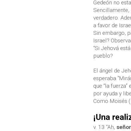
Gedeón no estab
Sencillamente, 
verdadero. Ade
a favor de Israe
Sin embargo, p
Israel? Observa
“Si Jehová est
pueblo?
El ángel de Je
esperaba “Miránd
que “la fuerza”
por ayuda y lib
Como Moisés (
¡Una reali
v. 13 “Ah,
señor