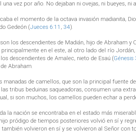
el una vez por año. No dejaban ni ovejas, ni bueyes, ni 
aba el momento de la octava invasión madianita, Dios
do Gedeón (
Jueces 6:11
,
34
).
 son los descendientes de Madián, hijo de Abraham y 
 principalmente en el este, al otro lado del río Jordán
los descendientes de Amalec, nieto de Esaú (
Génesis 
o de Abraham.
s manadas de camellos, que son la principal fuente de
 las tribus beduinas saqueadoras, consumen una extra
 cual, si son muchos, los camellos pueden echar a perder
da la nación se encontraba en el estado más miserabl
hijo pródigo de tiempos posteriores volvió en sí y reg
os también volvieron en sí y se volvieron al Señor con 