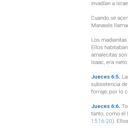
invadían a Isra
Cuando se acerc
Manasés llama
Los madianitas
Ellos habitaban
amalecitas son 
Isaac, era niet
Jueces 6:5
.
La
subsistencia de
forraje; por lo
Jueces 6:6
.
To
tanto, como el 
15:16-20
). Ell