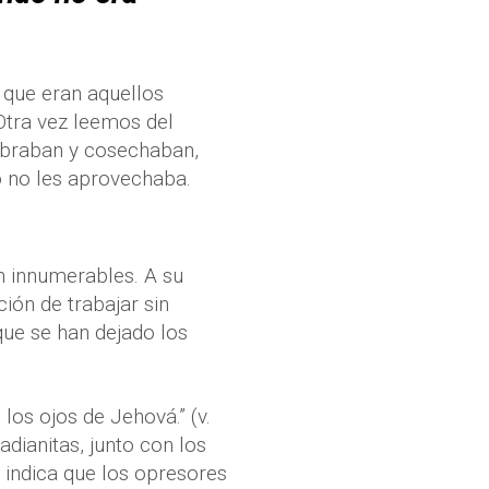
 que eran aquellos
Otra vez leemos del
embraban y cosechaban,
o no les aprovechaba.
n innumerables. A su
ión de trabajar sin
que se han dejado los
 los ojos de Jehová.” (v.
adianitas, junto con los
 indica que los opresores