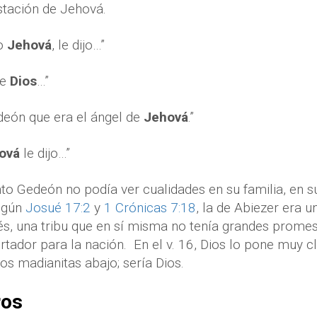
stación de Jehová.
lo
Jehová
, le dijo…”
de
Dios
…”
edeón que era el ángel de
Jehová
.”
ová
le dijo…”
 Gedeón no podía ver cualidades en su familia, en su
egún
Josué 17:2
y
1 Crónicas 7:18
, la de Abiezer era u
és, una tribu que en sí misma no tenía grandes prome
ertador para la nación.
En el v. 16, Dios lo pone muy 
los madianitas abajo; sería Dios.
ros