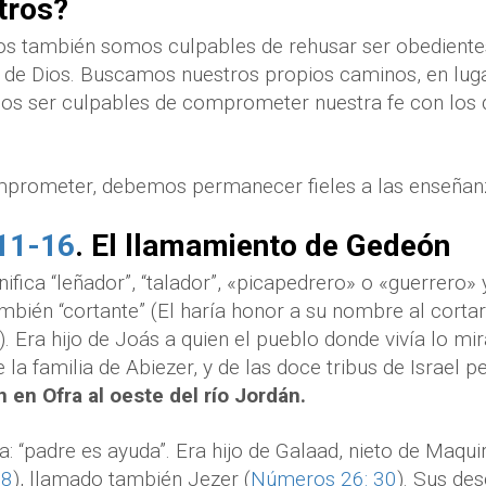
tros?
os también somos culpables de rehusar ser obedient
 de Dios. Buscamos nuestros propios caminos, en luga
os ser culpables de comprometer nuestra fe con los 
mprometer, debemos permanecer fieles a las enseñanz
11-16
. El llamamiento de Gedeón
ifica “leñador”, “talador”, «picapedrero» o «guerrero»
bién “cortante” (El haría honor a su nombre al cortar
). Era hijo de Joás a quien el pueblo donde vivía lo mi
la familia de Abiezer, y de las doce tribus de Israel p
n en Ofra al oeste del río Jordán.
ca: “padre es ayuda”. Era hijo de Galaad, nieto de Maqu
18
), llamado también Jezer (
Números 26: 30
). Sus des