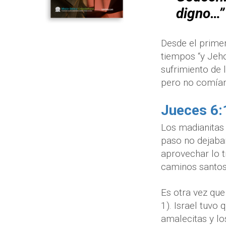
digno…”
Desde el primer
tiempos “y Jeh
sufrimiento de 
pero no comían 
Jueces 6:
Los madianitas 
paso no dejaban
aprovechar lo t
caminos santos 
Es otra vez que
1). Israel tuvo
amalecitas y los