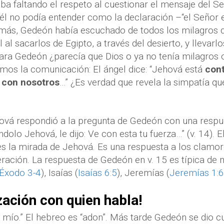
a faltando el respeto al cuestionar el mensaje del Señ
él no podía entender como la declaración –“el Señor e
más, Gedeón había escuchado de todos los milagros q
l al sacarlos de Egipto, a través del desierto, y llevarl
ara Gedeón ¿parecía que Dios o ya no tenía milagros
mos la comunicación: El ángel dice: “Jehová está
con
á
con nosotros
…” ¿Es verdad que revela la simpatía q
hová respondió a la pregunta de Gedeón con una resp
olo Jehová, le dijo: Ve con esta tu fuerza…” (v. 14). El
 es la mirada de Jehová. Es una respuesta a los clamor
eración. La respuesta de Gedeón en v. 15 es típica de 
Éxodo 3-4
), Isaías (
Isaías 6:5
), Jeremías (
Jeremías 1:6
zación con quien habla!
mío.” El hebreo es “adon”. Más tarde Gedeón se dio c