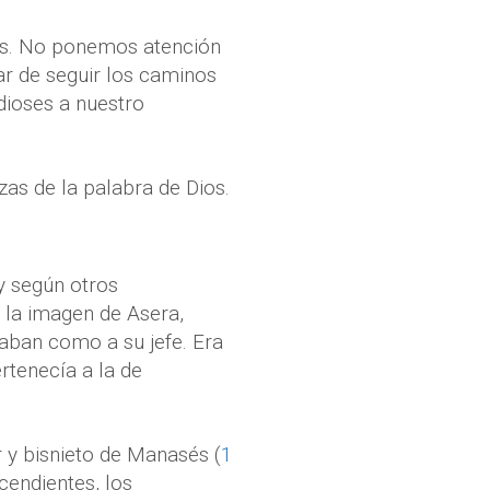
es. No ponemos atención
r de seguir los caminos
dioses a nuestro
as de la palabra de Dios.
 y según otros
 la imagen de Asera,
raban como a su jefe. Era
ertenecía a la de
ir y bisnieto de Manasés (
1
cendientes, los