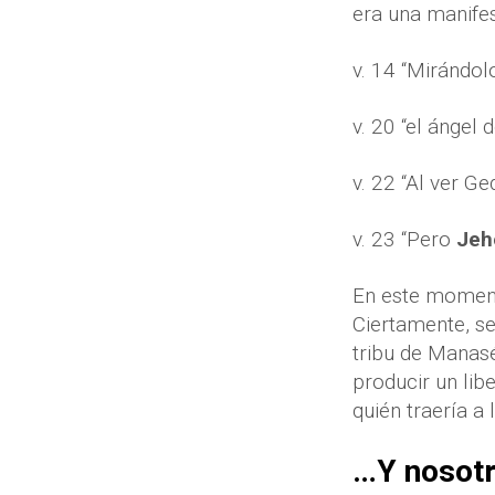
era una manife
v. 14 “Mirándo
v. 20 “el ángel 
v. 22 “Al ver G
v. 23 “Pero
Jeh
En este momento
Ciertamente, s
tribu de Manas
producir un lib
quién traería a 
…Y nosot