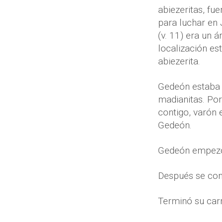
abiezeritas, f
para luchar en 
(v. 11) era un 
localización es
abiezerita.
Gedeón estaba s
madianitas. Por
contigo, varón 
Gedeón.
Gedeón empezó
Después se conv
Terminó su carr