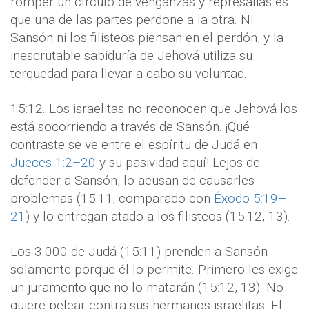
romper un círculo de venganzas y represalias es
que una de las partes perdone a la otra. Ni
Sansón ni los filisteos piensan en el perdón, y la
inescrutable sabiduría de Jehová utiliza su
terquedad para llevar a cabo su voluntad.
15:12. Los israelitas no reconocen que Jehová los
está socorriendo a través de Sansón. ¡Qué
contraste se ve entre el espíritu de Judá en
Jueces 1:2–20
y su pasividad aquí! Lejos de
defender a Sansón, lo acusan de causarles
problemas (15:11; comparado con
Éxodo 5:19–
21
) y lo entregan atado a los filisteos (15:12, 13).
Los 3.000 de Judá (15:11) prenden a Sansón
solamente porque él lo permite. Primero les exige
un juramento que no lo matarán (15:12, 13). No
quiere pelear contra sus hermanos israelitas. El