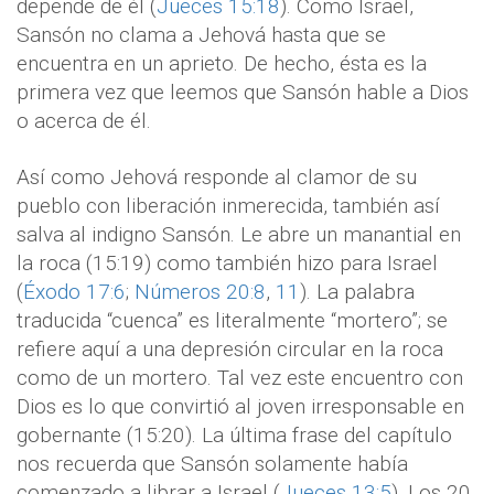
depende de él (
Jueces 15:18
). Como Israel,
Sansón no clama a Jehová hasta que se
encuentra en un aprieto. De hecho, ésta es la
primera vez que leemos que Sansón hable a Dios
o acerca de él.
Así como Jehová responde al clamor de su
pueblo con liberación inmerecida, también así
salva al indigno Sansón. Le abre un manantial en
la roca (15:19) como también hizo para Israel
(
Éxodo 17:6
;
Números 20:8
,
11
). La palabra
traducida “cuenca”
es literalmente “mortero”; se
refiere aquí a una depresión circular en la roca
como de un mortero. Tal vez este encuentro con
Dios es lo que convirtió al joven irresponsable en
gobernante (15:20). La última frase del capítulo
nos recuerda que Sansón solamente había
comenzado a librar a Israel (
Jueces 13:5
). Los 20