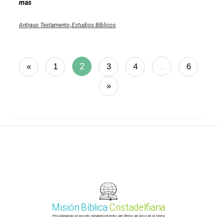
mas
,
Antiguo Testamento
Estudios Bíblicos
2
…
«
1
3
4
6
»
Misión Bíblica
Cristadelfiana
Proclamando el pronto establecimiento del Reino de Dios en la tierra