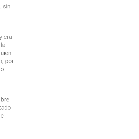
 sin
y era
lla
quien
o, por
to
mbre
itado
ue