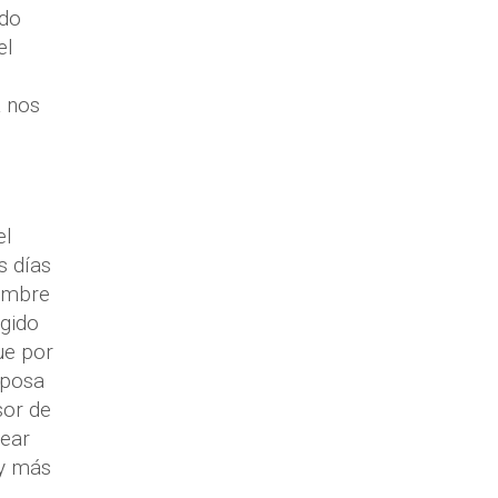
ndo
el
a nos
el
s días
hombre
igido
Fue por
sposa
sor de
lear
 y más