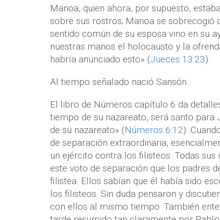
Manoa, quien ahora, por supuesto, estab
sobre sus rostros; Manoa se sobrecogió d
sentido común de su esposa vino en su ay
nuestras manos el holocausto y la ofrend
habría anunciado esto» (
Jueces 13:23
).
Al tiempo señalado nació Sansón.
El libro de Números capítulo 6 da detalle
tiempo de su nazareato, será santo para 
de su nazareato» (
Números 6:12
). Cuand
de separación extraordinaria, esencialme
un ejército contra los filisteos. Todas sus 
este voto de separación que los padres 
filistea. Ellos sabían que él había sido es
los filisteos. Sin duda pensaron y discuti
con ellos al mismo tiempo. También enten
tarde resumido tan claramente por Pabl