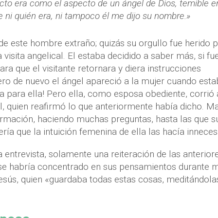
cto era como el aspecto de un ángel de Dios, temible e
 ni quién era, ni tampoco él me dijo su nombre.»
e este hombre extraño; quizás su orgullo fue herido 
visita angelical. El estaba decidido a saber más, si fu
ra que el visitante retornara y diera instrucciones
pero de nuevo el ángel apareció a la mujer cuando est
a para ella! Pero ella, como esposa obediente, corrió 
el, quien reafirmó lo que anteriormente había dicho. 
ormación, haciendo muchas preguntas, hasta las que s
ría que la intuición femenina de ella las hacía inneces
 entrevista, solamente una reiteración de las anteriore
r se habría concentrado en sus pensamientos durante
esús, quien «guardaba todas estas cosas, meditándola