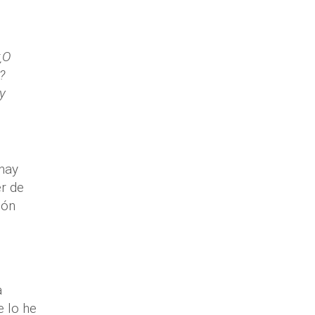
¿O
?
 y
 hay
er de
són
a
e lo he