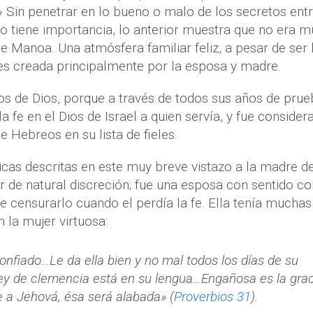
?» Sin penetrar en lo bueno o malo de los secretos ent
 tiene importancia, lo anterior muestra que no era m
e Manoa. Una atmósfera familiar feliz, a pesar de ser 
es creada principalmente por la esposa y madre.
s de Dios, porque a través de todos sus años de prue
la fe en el Dios de Israel a quien servía, y fue consider
 Hebreos en su lista de fieles.
icas descritas en este muy breve vistazo a la madre d
r de natural discreción; fue una esposa con sentido c
e censurarlo cuando el perdía la fe. Ella tenía muchas
 la mujer virtuosa:
onfiado…Le da ella bien y no mal todos los días de su
ley de clemencia está en su lengua…Engañosa es la grac
 a Jehová, ésa será alabada» (
Proverbios 31
).