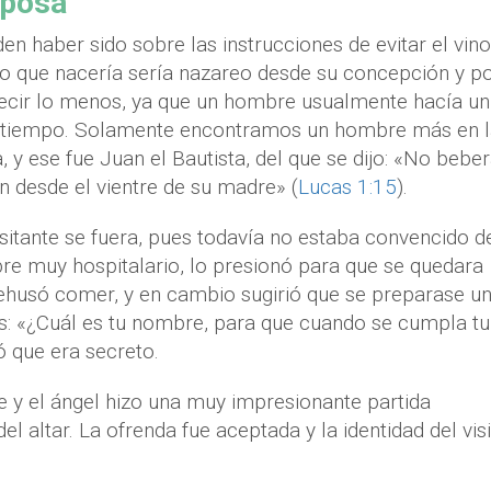
sposa
 haber sido sobre las instrucciones de evitar el vino,
ijo que nacería sería nazareo desde su concepción y p
 decir lo menos, ya que un hombre usualmente hacía un
de tiempo. Solamente encontramos un hombre más en 
, y ese fue Juan el Bautista, del que se dijo: «No beber
aun desde el vientre de su madre» (
Lucas 1:15
).
sitante se fuera, pues todavía no estaba convencido d
re muy hospitalario, lo presionó para que se quedara
rehusó comer, y en cambio sugirió que se preparase u
s: «¿Cuál es tu nombre, para que cuando se cumpla tu
 que era secreto.
 y el ángel hizo una muy impresionante partida
el altar. La ofrenda fue aceptada y la identidad del vis