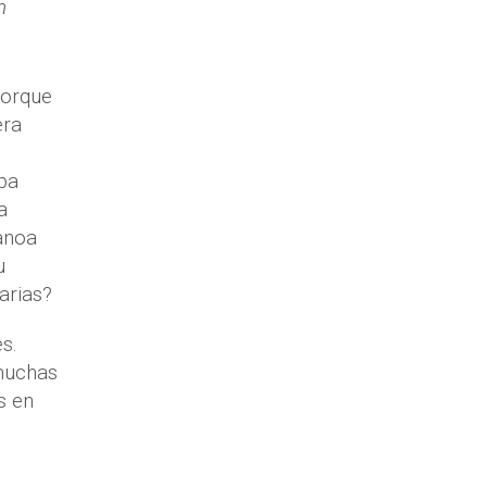
n
porque
era
aba
a
Manoa
u
arias?
s.
 muchas
s en