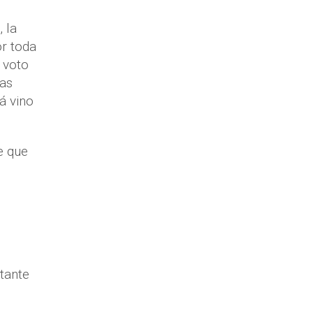
 la
or toda
 voto
las
á vino
e que
n
itante