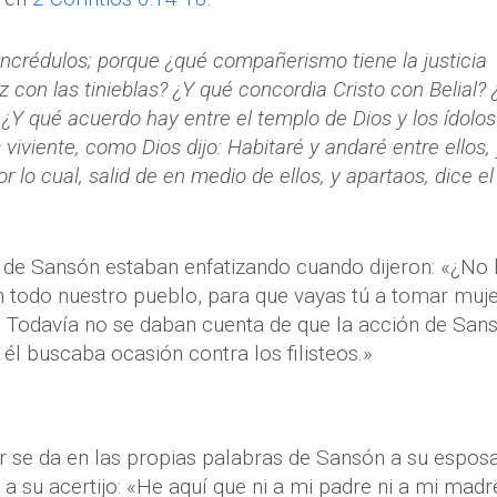
incrédulos; porque ¿qué compañerismo tiene la justicia
z con las tinieblas? ¿Y qué concordia Cristo con Belial? 
 ¿Y qué acuerdo hay entre el templo de Dios y los ídolos
viviente, como Dios dijo: Habitaré y andaré entre ellos,
r lo cual, salid de en medio de ellos, y apartaos, dice el
 de Sansón estaban enfatizando cuando dijeron: «¿No
en todo nuestro pueblo, para que vayas tú a tomar muj
. Todavía no se daban cuenta de que la acción de San
él buscaba ocasión contra los filisteos.»
iar se da en las propias palabras de Sansón a su espos
a a su acertijo: «He aquí que ni a mi padre ni a mi madr