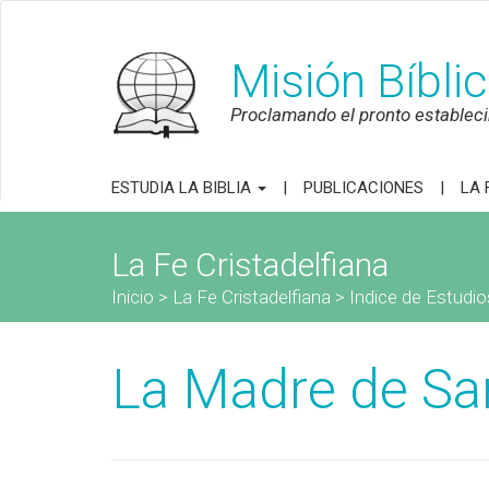
Misión Bíbli
Proclamando el pronto establecim
ESTUDIA LA BIBLIA
PUBLICACIONES
LA 
La Fe Cristadelfiana
Inicio
>
La Fe Cristadelfiana
>
Indice de Estudio
La Madre de S