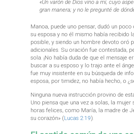
«Un varón de Dios vino a mí, cuyo aspe
gran manera; y no le pregunté de dónde
Manoa, puede uno pensar, dudó un poco d
su esposa y no él mismo había recibido la 
posible, y siendo un hombre devoto oró pa
adicionales. Su oración fue contestada, 
sola. ¡No había duda de que el mensaje er
buscar a su esposo y lo trajo ante el áng
fue muy insistente en su búsqueda de inf
esposa, por timidez, no había hecho, o ¿se
Ninguna nueva instrucción provino de esta
Uno piensa que una vez a solas, la muje
horas felices, como María, la madre de J
su corazón» (
Lucas 2:19
).