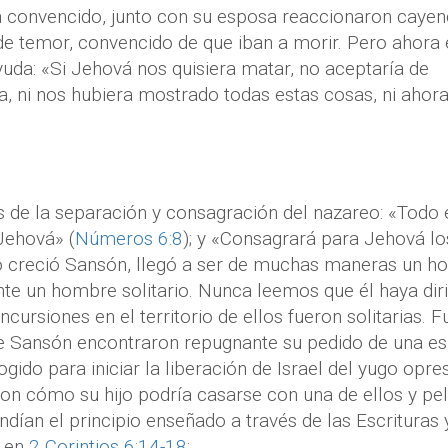
a convencido, junto con su esposa reaccionaron caye
e temor, convencido de que iban a morir. Pero ahora 
uda: «Si Jehová nos quisiera matar, no aceptaría de
a, ni nos hubiera mostrado todas estas cosas, ni ahor
s de la separación y consagración del nazareo: «Todo 
Jehová» (
Números 6:8
); y «Consagrará para Jehová lo
o creció Sansón, llegó a ser de muchas maneras un 
nte un hombre solitario. Nunca leemos que él haya dir
incursiones en el territorio de ellos fueron solitarias. 
de Sansón encontraron repugnante su pedido de una e
cogido para iniciar la liberación de Israel del yugo opre
eron cómo su hijo podría casarse con una de ellos y pe
dían el principio enseñado a través de las Escrituras
o en
2 Corintios 6:14-18
: