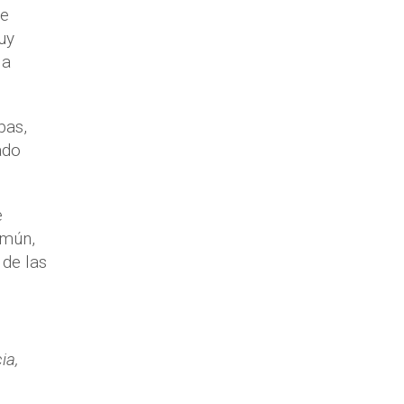
re
uy
la
bas,
ado
e
omún,
 de las
ia,