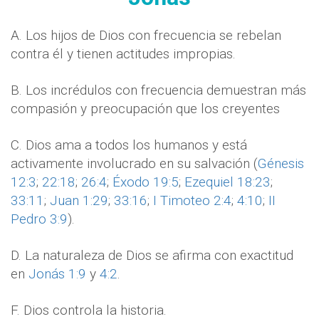
A. Los hijos de Dios con frecuencia se rebelan
contra él y tienen actitudes impropias.
B. Los incrédulos con frecuencia demuestran más
compasión y preocupación que los creyentes
C. Dios ama a todos los humanos y está
activamente involucrado en su salvación (
Génesis
12:3
;
22:18
;
26:4
;
Éxodo 19:5
;
Ezequiel 18:23
;
33:11
;
Juan 1:29
;
33:16
;
I Timoteo 2:4
;
4:10
;
II
Pedro 3:9
).
D. La naturaleza de Dios se afirma con exactitud
en
Jonás 1:9
y
4:2
.
F. Dios controla la historia.