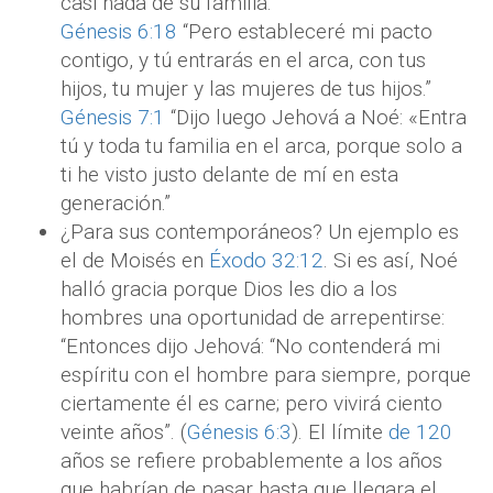
casi nada de su familia.
Génesis 6:18
“Pero estableceré mi pacto
contigo, y tú entrarás en el arca, con tus
hijos, tu mujer y las mujeres de tus hijos.”
Génesis 7:1
“Dijo luego Jehová a Noé: «Entra
tú y toda tu familia en el arca, porque solo a
ti he visto justo delante de mí en esta
generación.”
¿Para sus contemporáneos? Un ejemplo es
el de Moisés en
Éxodo 32:12
. Si es así, Noé
halló gracia porque Dios les dio a los
hombres una oportunidad de arrepentirse:
“Entonces dijo Jehová: “No contenderá mi
espíritu con el hombre para siempre, porque
ciertamente él es carne; pero vivirá ciento
veinte años”. (
Génesis 6:3
). El límite
de 120
años se refiere probablemente a los años
que habrían de pasar hasta que llegara el