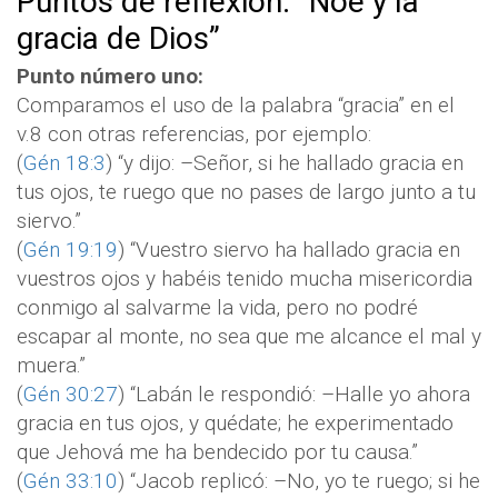
Puntos de reflexión: “Noé y la
gracia de Dios”
Punto número uno:
Comparamos el uso de la palabra “gracia” en el
v.8 con otras referencias, por ejemplo:
(
Gén 18:3
) “y dijo: –Señor, si he hallado gracia en
tus ojos, te ruego que no pases de largo junto a tu
siervo.”
(
Gén 19:19
) “Vuestro siervo ha hallado gracia en
vuestros ojos y habéis tenido mucha misericordia
conmigo al salvarme la vida, pero no podré
escapar al monte, no sea que me alcance el mal y
muera.”
(
Gén 30:27
) “Labán le respondió: –Halle yo ahora
gracia en tus ojos, y quédate; he experimentado
que Jehová me ha bendecido por tu causa.”
(
Gén 33:10
) “Jacob replicó: –No, yo te ruego; si he