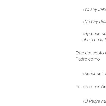
«Yo soy Jeh
«No hay Dios
«Aprende pue
abajo en la t
Este concepto d
Padre como
«Señor del ci
En otra ocasión
«El Padre ma