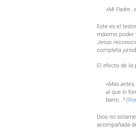
«Mi Padre…e
Este es el test
máximo poder y 
Jesús reconoció
completa jurisd
El efecto de la
«Mas antes, 
al que lo fo
barro…? (
Ro
Dios no solame
acompañada de 