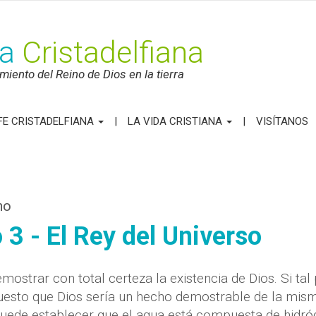
ca
Cristadelfiana
iento del Reino de Dios en la tierra
FE CRISTADELFIANA
LA VIDA CRISTIANA
VISÍTANOS
no
 3 - El Rey del Universo
mostrar con total certeza la existencia de Dios. Si tal
puesto que Dios sería un hecho demostrable de la mis
puede establecer que el agua está compuesta de hidró