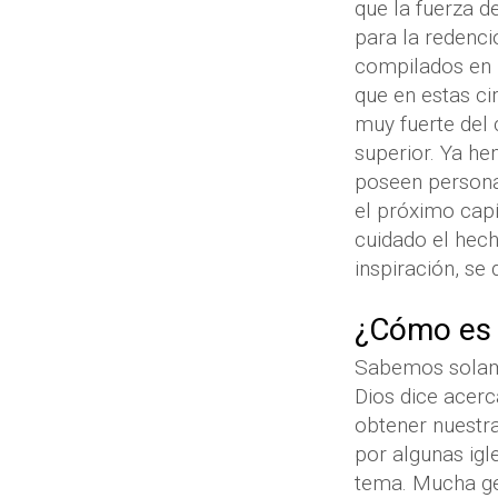
que la fuerza d
para la redenci
compilados en u
que en estas ci
muy fuerte del
superior. Ya h
poseen persona
el próximo cap
cuidado el hech
inspiración, se
¿Cómo es 
Sabemos solame
Dios dice acerc
obtener nuestr
por algunas igl
tema. Mucha ge