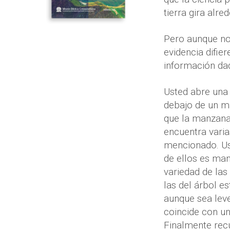
tierra gira alre
Pero aunque no
evidencia difie
información dad
Usted abre una 
debajo de un ma
que la manzana 
encuentra varia
mencionado. Us
de ellos es ma
variedad de las
las del árbol e
aunque sea lev
coincide con un
Finalmente recu