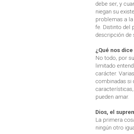
debe ser, y cua
niegan su exist
problemas a la 
fe. Distinto de
descripción de 
¿Qué nos dice 
No todo, por s
limitado entendi
carácter. Varia
combinadas si 
características
pueden amar.
Dios, el supr
La primera cosa
ningún otro igua