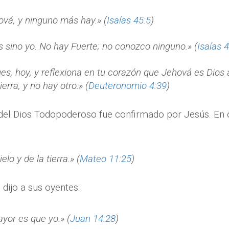
ová, y ninguno más hay.» (
Isaías 45:5
)
 sino yo. No hay Fuerte; no conozco ninguno.» (
Isaías 
s, hoy, y reflexiona en tu corazón que Jehová es Dios ar
ierra, y no hay otro.» (
Deuteronomio 4:39
)
el Dios Todopoderoso fue confirmado por Jesús. En or
elo y de la tierra.» (
Mateo 11:25
)
 dijo a sus oyentes:
yor es que yo.» (
Juan 14:28
)