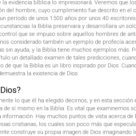
e la evidencia bíblica lo impresionará. Veremos que los
ón del hombre, cuyo cumplimiento fue descrito en el ca
n período de unos 1500 años por unos 40 escritores d
rcunstancias la Biblia preservara y desarrollara un so
 control que se impuso sobre aquellos hombres de an
emos considerado también un ejemplo de profecía acer
s sin ayuda, y la Biblia tiene muchos ejemplos más. 
ítulo un detallado examen de tales predicciones, cu
o de que la Biblia es un libro inspirado por Dios. Cua
 demuestra la existencia de Dios.
Dios?
nte lo que él ha elegido decirnos, y en esta secció
a de sí mismo en la Biblia. Es vital que examinemos s
a información. Hay muchos puntos de vista acerca de D
esias cristianas, los cuales son poco más que especu
nte construye su propia imagen de Dios imaginando lo