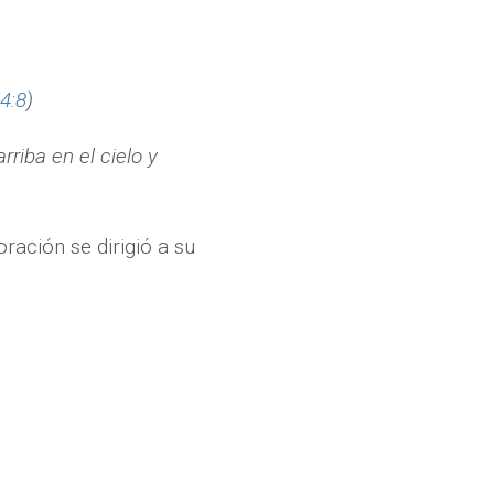
44:8
)
riba en el cielo y
ación se dirigió a su