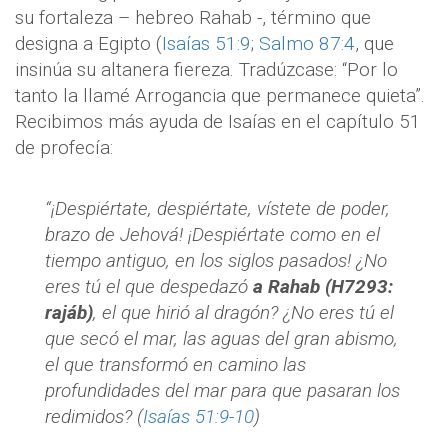
su fortaleza – hebreo Rahab -, término que
designa a Egipto (
Isaías 51:9
;
Salmo 87:4
, que
insinúa su altanera fiereza. Tradúzcase: “Por lo
tanto la llamé Arrogancia que permanece quieta”.
Recibimos más ayuda de Isaías en el capítulo 51
de profecía:
“¡Despiértate, despiértate, vístete de poder,
brazo de Jehová! ¡Despiértate como en el
tiempo antiguo, en los siglos pasados! ¿No
eres tú el que despedazó
a Rahab (H7293:
rajáb)
, el que hirió al dragón? ¿No eres tú el
que secó el mar, las aguas del gran abismo,
el que transformó en camino las
profundidades del mar para que pasaran los
redimidos? (
Isaías 51:9-10
)