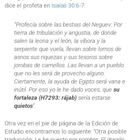
dice el profeta en
Isaías 30:6-7
:
“Profecía sobre las bestias del Neguev: Por
tierra de tribulación y angustia, de donde
salen la leona y el león, la víbora y la
serpiente que vuela, llevan sobre lomos de
asnos sus riquezas y sus tesoros sobre
jorobas de camellos. Las llevan a un pueblo
que no les será de provecho alguno.
Ciertamente, la ayuda de Egipto será vana e
inútil. Por eso yo le he dado voces, que
su
fortaleza (H7293: rájab)
sería estarse
quietos
”.
Otra vez en el pie de página de la Edición de
Estudio encontramos lo siguiente: “Otra posible
traducción:
Le he puesto por nombre: El dragón