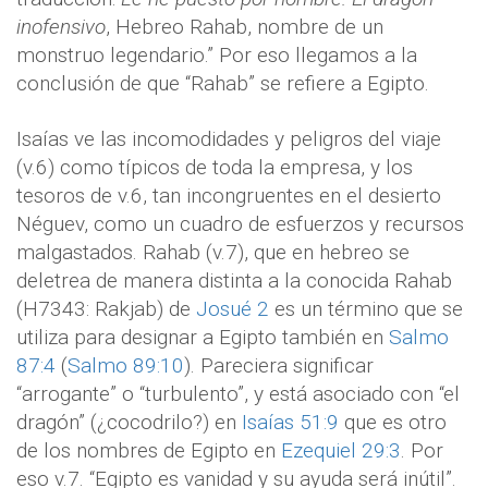
inofensivo
, Hebreo Rahab, nombre de un
monstruo legendario.” Por eso llegamos a la
conclusión de que “Rahab” se refiere a Egipto.
Isaías ve las incomodidades y peligros del viaje
(v.6) como típicos de toda la empresa, y los
tesoros de v.6, tan incongruentes en el desierto
Néguev, como un cuadro de esfuerzos y recursos
malgastados. Rahab (v.7), que en hebreo se
deletrea de manera distinta a la conocida Rahab
(H7343: Rakjab) de
Josué 2
es un término que se
utiliza para designar a Egipto también en
Salmo
87:4
(
Salmo 89:10
). Pareciera significar
“arrogante” o “turbulento”, y está asociado con “el
dragón” (¿cocodrilo?) en
Isaías 51:9
que es otro
de los nombres de Egipto en
Ezequiel 29:3
. Por
eso v.7. “Egipto es vanidad y su ayuda será inútil”.