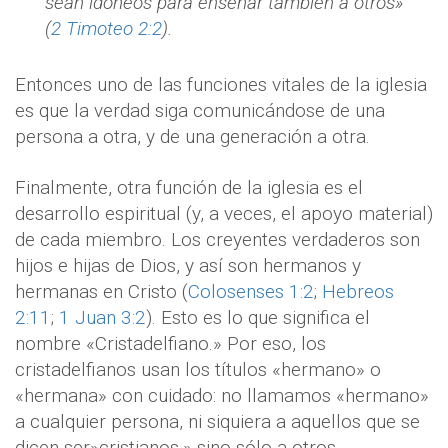
sean idóneos para enseñar también a otros»
(
2 Timoteo 2:2
).
Entonces uno de las funciones vitales de la iglesia
es que la verdad siga comunicándose de una
persona a otra, y de una generación a otra.
Finalmente, otra función de la iglesia es el
desarrollo espiritual (y, a veces, el apoyo material)
de cada miembro. Los creyentes verdaderos son
hijos e hijas de Dios, y así son hermanos y
hermanas en Cristo (
Colosenses 1:2
;
Hebreos
2:11
;
1 Juan 3:2
). Esto es lo que significa el
nombre «Cristadelfiano.» Por eso, los
cristadelfianos usan los títulos «hermano» o
«hermana» con cuidado: no llamamos «hermano»
a cualquier persona, ni siquiera a aquellos que se
dicen ser»cristianos,» sino sólo a otros