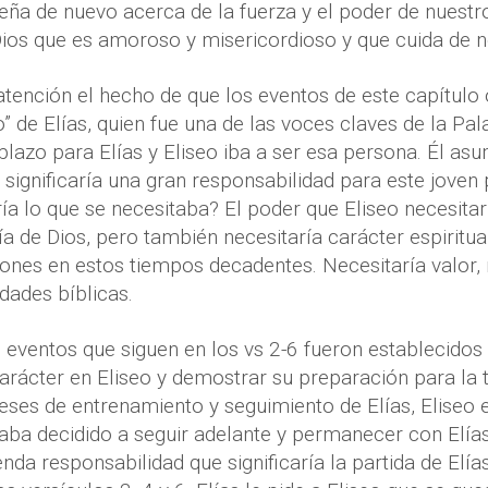
a de nuevo acerca de la fuerza y ​​el poder de nuestr
ios que es amoroso y misericordioso y que cuida de 
tención el hecho de que los eventos de este capítulo 
” de Elías, quien fue una de las voces claves de la Pal
lazo para Elías y Eliseo iba a ser esa persona. Él asum
 significaría una gran responsabilidad para este joven p
ía lo que se necesitaba? El poder que Eliseo necesita
a de Dios, pero también necesitaría carácter espiritua
ones en estos tiempos decadentes. Necesitaría valor, re
idades bíblicas.
os eventos que siguen en los vs 2-6 fueron establecido
arácter en Eliseo y demostrar su preparación para la t
es de entrenamiento y seguimiento de Elías, Eliseo e
aba decidido a seguir adelante y permanecer con Elías 
nda responsabilidad que significaría la partida de Elí