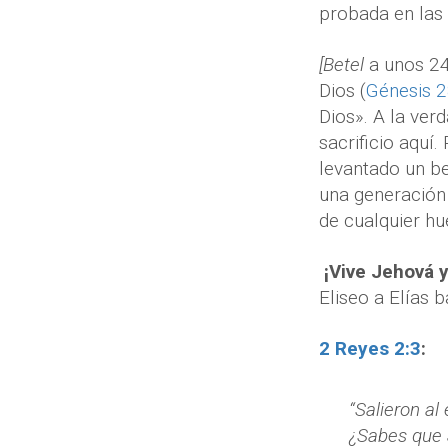
probada en las 
[Betel
a unos 24
Dios (
Génesis 
Dios». A la ver
sacrificio aquí
levantado un be
una generación 
de cualquier hue
¡Vive Jehová y
Eliseo a Elías 
2 Reyes 2:3
:
“Salieron al
¿Sabes que J