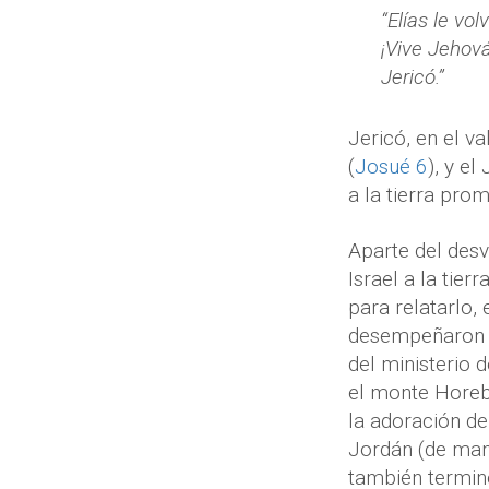
“Elías le vo
¡Vive Jehová
Jericó.”
Jericó, en el v
(
Josué 6
), y e
a la tierra prom
Aparte del desv
Israel a la tie
para relatarlo,
desempeñaron en
del ministerio 
el monte Horeb,
la adoración de
Jordán (de man
también terminó