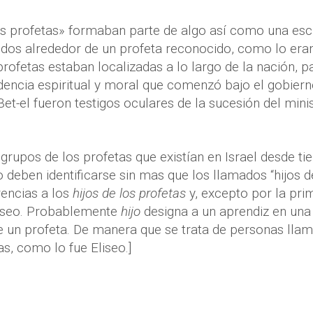
los profetas» formaban parte de algo así como una esc
idos alrededor de un profeta reconocido, como lo eran 
ofetas estaban localizadas a lo largo de la nación, p
encia espiritual y moral que comenzó bajo el gobier
Bet-el fueron testigos oculares de la sucesión del minis
s grupos de los profetas que existían en Israel desde t
o deben identificarse sin mas que los llamados “hijos d
rencias a los
hijos de los profetas
y, excepto por la pri
liseo. Probablemente
hijo
designa a un aprendiz en un
e un profeta. De manera que se trata de personas lla
as, como lo fue Eliseo.]