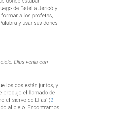
uede dónde estaban
luego de Betel a Jericó y
 formar a los profetas,
 Palabra y usar sus dones
cielo, Elías venía con
e los dos están juntos, y
e produjo el llamado de
 el ‘siervo de Elías’ (
2
ado al cielo. Encontramos