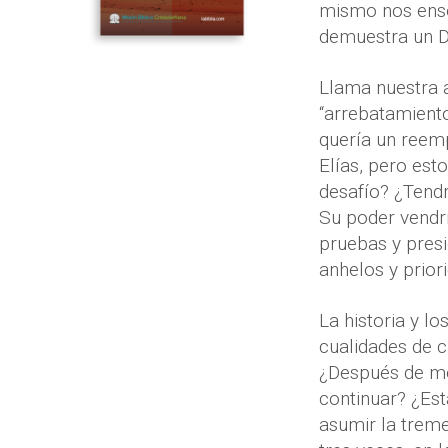
mismo nos enseñ
demuestra un D
Llama nuestra a
“arrebatamiento
quería un reemp
Elías, pero esto
desafío? ¿Tendr
Su poder vendrí
pruebas y presi
anhelos y prior
La historia y l
cualidades de c
¿Después de mes
continuar? ¿Est
asumir la treme