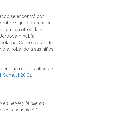
Jacob se encontró con
nombre significa «casa de
ismo había ofrecido su
d. Jeroboam había
idolatría. Como resultado,
 mofa, robando a sus niños
n enfática de la lealtad de
1 Samuel 20:3
).
 en Bet-el y le dijeron:
llad respondió él.”