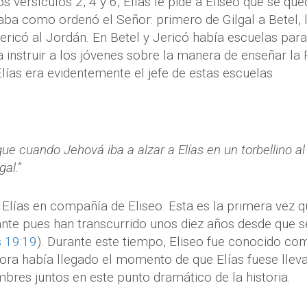
los versículos 2, 4 y 6, Elías le pide a Eliseo que se q
jaba como ordenó el Señor: primero de Gilgal a Betel, 
ericó al Jordán. En Betel y Jericó había escuelas para
 instruir a los jóvenes sobre la manera de enseñar la
Elías era evidentemente el jefe de estas escuelas
ue cuando Jehová iba a alzar a Elías en un torbellino al 
gal.”
lías en compañía de Eliseo. Esta es la primera vez qu
nte pues han transcurrido unos diez años desde que s
 19:19
). Durante este tiempo, Eliseo fue conocido como
hora había llegado el momento de que Elías fuese llev
bres juntos en este punto dramático de la historia.