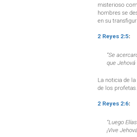
misterioso como
hombres se des
en su transfigu
2 Reyes 2:5
:
“Se acercaro
que Jehová v
La noticia de l
de los profetas.
2 Reyes 2:6
:
“Luego Elías
¡Vive Jehová