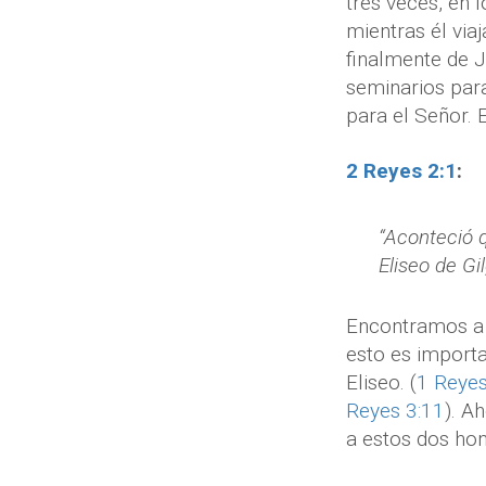
tres veces, en 
mientras él via
finalmente de J
seminarios para
para el Señor. 
2 Reyes 2:1
:
“Aconteció q
Eliseo de Gil
Encontramos a E
esto es importa
Eliseo. (
1 Reyes
Reyes 3:11
). A
a estos dos hom