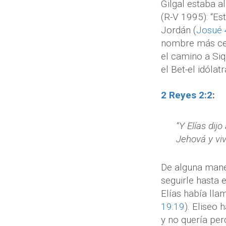
Gilgal estaba a
(R-V 1995): “Es
Jordán (
Josué 
nombre más cerc
el camino a Si
el Bet-el idólatr
2 Reyes 2:2
:
“Y Elías dij
Jehová y viv
De alguna maner
seguirle hasta e
Elías había lla
19:19
). Eliseo
y no quería per