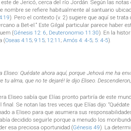
l este de Jericó, cerca del río Jordán. Según las notas
te nombre se refiere habitualmente al santuario ubicado
4:19
). Pero el contexto (v. 2) sugiere que aquí se trata
ano a Bet-el.” Este Gilgal particular parece haber est
quem (
Génesis 12: 6
,
Deuteronomio 11:30
). En la hist
a (
Oseas 4:15
;
9:15
;
12:11
;
Amós 4: 4-5
;
5: 4-5
).
o a Eliseo: Quédate ahora aquí, porque Jehová me ha envi
e tu alma, que no te dejaré! le dijo Eliseo. Descendieron, 
a Eliseo sabía que Elías pronto partiría de este mund
l final. Se notan las tres veces que Elías dijo: “Quédate a
mado a Eliseo para que asumiera sus responsabilidade
 había decidido seguirle porque a menudo los moribun
der esa preciosa oportunidad (
Génesis 49
). La determ