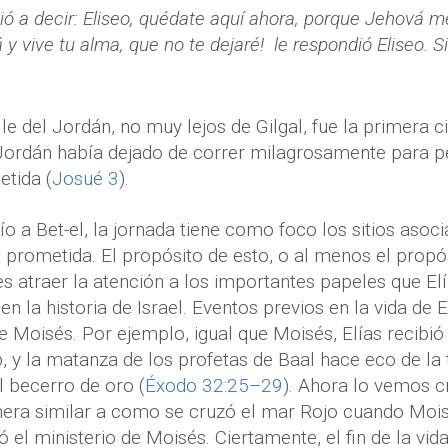
lvió a decir: Eliseo, quédate aquí ahora, porque Jehová m
 y vive tu alma, que no te dejaré! le respondió Eliseo. S
alle del Jordán, no muy lejos de Gilgal, fue la primera
l Jordán había dejado de correr milagrosamente para pe
etida (
Josué 3
).
ío a Bet-el, la jornada tiene como foco los sitios asoc
rra prometida. El propósito de esto, o al menos el propó
 es atraer la atención a los importantes papeles que Elí
 la historia de Israel. Eventos previos en la vida de 
de Moisés. Por ejemplo, igual que Moisés, Elías recibió
 y la matanza de los profetas de Baal hace eco de la t
l becerro de oro (
Éxodo 32:25–29
). Ahora lo vemos c
era similar a como se cruzó el mar Rojo cuando Moisé
 el ministerio de Moisés. Ciertamente, el fin de la vid