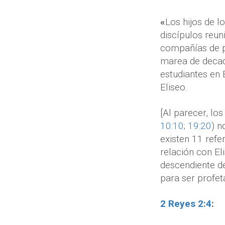
«
Los hijos de 
discípulos reun
compañías de pr
marea de decad
estudiantes en 
Eliseo.
[Al parecer, lo
10:10
;
19:20
) n
existen 11 refe
relación con E
descendiente d
para ser profet
2 Reyes 2:4
: