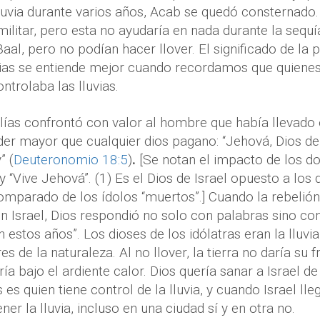
luvia durante varios años, Acab se quedó consternado
militar, pero esta no ayudaría en nada durante la sequ
aal, pero no podían hacer llover. El significado de la 
uvias se entiende mejor cuando recordamos que quiene
ntrolaba las lluvias.
lías confrontó con valor al hombre que había llevado e
er mayor que cualquier dios pagano: “Jehová, Dios de I
” (
Deuteronomio 18:5
)
.
[Se notan el impacto de los do
 y “Vive Jehová”. (1) Es el Dios de Israel opuesto a los 
omparado de los ídolos “muertos”.] Cuando la rebelión 
n Israel, Dios respondió no solo con palabras sino c
n estos años”. Los dioses de los idólatras eran la lluvia, 
s de la naturaleza. Al no llover, la tierra no daría su f
a bajo el ardiente calor. Dios quería sanar a Israel d
os es quien tiene control de la lluvia, y cuando Israel ll
er la lluvia, incluso en una ciudad sí y en otra no.