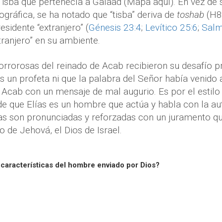
isba que pertenecía a Galaad (Mapa aquí). En vez de su
ográfica, se ha notado que “tisba” deriva de
toshab
(H8
residente “extranjero” (
Génesis 23:4
;
Levítico 25:6
;
Salm
xtranjero” en su ambiente.
orrorosas del reinado de Acab recibieron su desafío pr
es un profeta ni que la palabra del Señor había venido
Acab con un mensaje de mal augurio. Es por el estilo
 que Elías es un hombre que actúa y habla con la aut
as son pronunciadas y reforzadas con un juramento que 
o de Jehová, el Dios de Israel.
 características del hombre enviado por Dios?