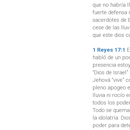
que no habría l
fuerte defensa 
sacerdotes de B
cese de las ll
que este dios co
1 Reyes 17:1
E
habló de un pod
presencia estoy
“Dios de Israel”
Jehová “vive” c
pleno apogeo e
lluvia ni rocío e
todos los podere
Todo se quemarí
la idolatría. Di
poder para deten