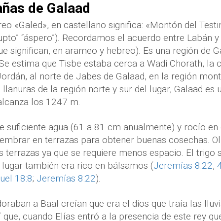
ñas de Galaad
eo «Galed», en castellano significa: «Montón del Tes
rupto” “áspero”). Recordamos el acuerdo entre Labán 
 significan, en arameo y hebreo). Es una región de G
 Se estima que Tisbe estaba cerca a Wadi Chorath, la c
 Jordán, al norte de Jabes de Galaad, en la región mon
s llanuras de la región norte y sur del lugar, Galaad e
alcanza los 1247 m.
e suficiente agua (61 a 81 cm anualmente) y rocío en 
sembrar en terrazas para obtener buenas cosechas. Ol
s terrazas ya que se requiere menos espacio. El trigo 
 lugar también era rico en bálsamos (
Jeremías 8:22
,
uel 18:8
;
Jeremías 8:22
).
oraban a Baal creían que era el dios que traía las lluv
 que, cuando Elías entró a la presencia de este rey que