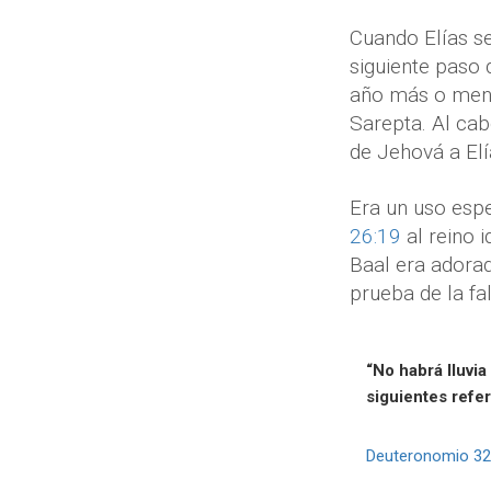
Cuando Elías se
siguiente paso 
año más o menos
Sarepta. Al cab
de Jehová a Elí
Era un uso espe
26:19
al reino i
Baal era adorad
prueba de la fal
“No habrá lluvia
siguientes refe
Deuteronomio 32