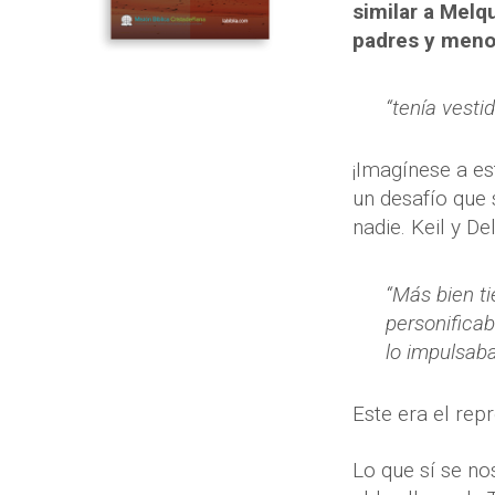
similar a Melq
padres y menos
“tenía vesti
¡Imagínese a est
un desafío que 
nadie. Keil y D
“Más bien ti
personificab
lo impulsaba
Este era el rep
Lo que sí se nos