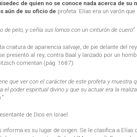
uisedec de quien no se conoce nada acerca de su n
 aún de su oficio de
profeta. Elías era un varón que
do de pelo, y ceñía sus lomos con un cinturón de cuero”. 
a criatura de apariencia salvaje, de pie delante del re
se presentó al rey, contra Baal y lanzado por un hom
elitzsch comentan (pág. 1687):
ene que ver con el carácter de este profeta y muestra q
a el poder espiritual divino y que su actuar era la reali
.”
resentante de Dios en Israel.
 informa es su lugar de origen. Se le clasifica a Elías 