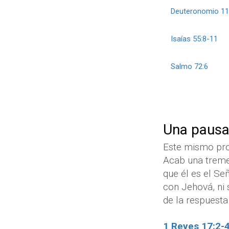
Deuteronomio 11
Isaías 55:8-11
Salmo 72:6
Una pausa
Este mismo pro
Acab una treme
que él es el Señ
con Jehová, ni 
de la respuesta
1 Reyes 17:2-