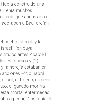
. Había construido una
ía. Tenía muchos
profecía que anunciaba el
s adoraban a Baal creían
l pueblo al mal, y le
srael”, “en cuya
s títulos antes Acab: El
dioses fenicios y (2)
y la herejía estaban en
on acciones –“No habrá
el sol, el trueno; es decir,
ruto, el ganado moriría.
e esta mortal enfermedad:
egaba a pecar, Dios tenía el