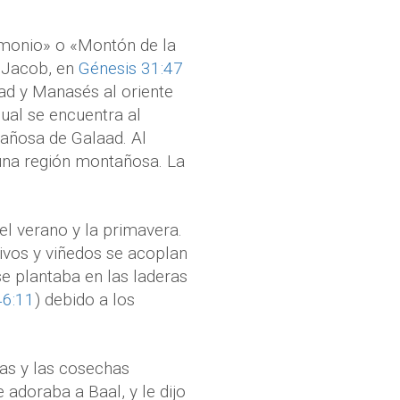
timonio» o «Montón de la
y Jacob, en
Génesis 31:47
ad y Manasés al oriente
ual se encuentra al
tañosa de Galaad. Al
s una región montañosa. La
el verano y la primavera.
ivos y viñedos se acoplan
se plantaba en las laderas
46:11
) debido a los
ias y las cosechas
 adoraba a Baal, y le dijo