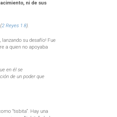
acimiento, ni de sus
(
2 Reyes 1.8
).
y, lanzando su desafío! Fue
bre a quien no apoyaba
ue en él se
zación de un poder que
como “tisbita”. Hay una