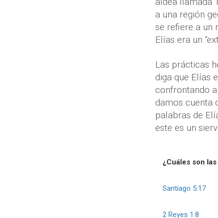
aldea llamada T
a una región ge
se refiere a un 
Elías era un “e
Las prácticas h
diga que Elías 
confrontando a 
damos cuenta de
palabras de Elí
este es un sierv
¿Cuáles son las
Santiago 5:17
2 Reyes 1:8