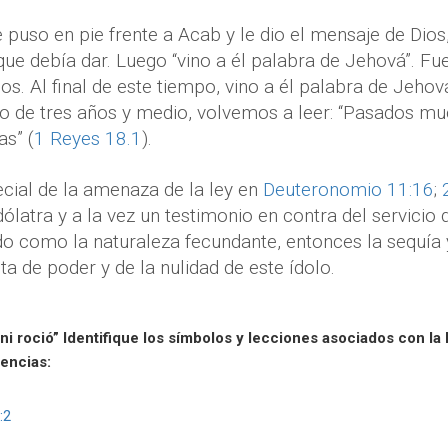
 puso en pie frente a Acab y le dio el mensaje de Dios,
que debía dar. Luego “vino a él palabra de Jehová”. Fue 
. Al final de este tiempo, vino a él palabra de Jehová 
o de tres años y medio, volvemos a leer: “Pasados mu
as” (
1 Reyes 18.1
).
cial de la amenaza de la ley en
Deuteronomio 11:16
;
dólatra y a la vez un testimonio en contra del servicio
o como la naturaleza fecundante, entonces la sequía y 
ta de poder y de la nulidad de este ídolo.
 ni roció” Identifique los símbolos y lecciones asociados con la l
rencias:
:2