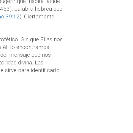
gerir que “tisbita” alude
453), palabra hebrea que
o 39:12
). Ciertamente
ofético. Sin que Elías nos
 a él, lo encontramos
 del mensaje que nos
oridad divina. Las
sirve para identificarlo: