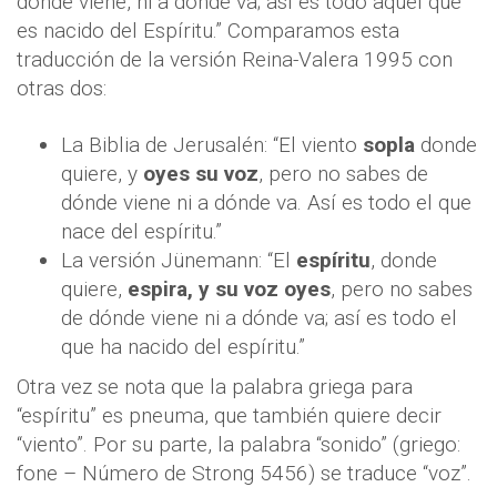
dónde viene, ni a dónde va; así es todo aquel que
es nacido del Espíritu.” Comparamos esta
traducción de la versión Reina-Valera 1995 con
otras dos:
La Biblia de Jerusalén: “El viento
sopla
donde
quiere, y
oyes su voz
, pero no sabes de
dónde viene ni a dónde va. Así es todo el que
nace del espíritu.”
La versión Jünemann: “El
espíritu
, donde
quiere,
espira, y su voz oyes
, pero no sabes
de dónde viene ni a dónde va; así es todo el
que ha nacido del espíritu.”
Otra vez se nota que la palabra griega para
“espíritu” es pneuma, que también quiere decir
“viento”. Por su parte, la palabra “sonido” (griego:
fone – Número de Strong 5456) se traduce “voz”.