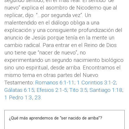
segundo sentido, en el más real. El sentido “de
nuevo” explica el asombro de Nicodemo que al
replicar, dijo. “…por segunda vez”. Un
malentendido en el diálogo obliga a una
explicación y una consiguiente profundización del
anuncio de Jesús porque tenía en la mente un
cambio radical. Para entrar en el Reino de Dios
uno tiene que “nacer de nuevo”, no
experimentando un segundo nacimiento biológico
sino uno espiritual, desde arriba. Encontramos el
mismo tema en otras partes del Nuevo
Testamento:
Romanos 6:1-11
;
1 Corintios 3:1-2
;
Gálatas 6:15
;
Efesios 2:1-5
;
Tito 3:5
;
Santiago 1:18
;
1 Pedro 1:3
,
23
.
¿Qué más aprendemos de “ser nacido de arriba”?