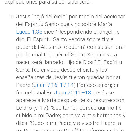
explicaciones para su consideración.
Jesús “bajó del cielo” por medio del accionar
del Espíritu Santo que vino sobre María.
Lucas 1:35
dice: “Respondiendo el ángel, le
dijo: El Espíritu Santo vendrá sobre ti y el
poder del Altísimo te cubrirá con su sombra;
por lo cual también el Santo Ser que va a
nacer será llamado Hijo de Dios.” El Espíritu
Santo fue enviado desde el cielo y las
enseñanzas de Jesús fueron guiadas por su
Padre (
Juan 7:16
;
17:14
) Por eso su origen
fue celestial.En
Juan 20:11–18
Jesús se
aparece a María después de su resurrección.
Le dijo (v. 17): “Suéltame!, porque aún no he
subido a mi Padre; pero ve a mis hermanos y
diles: “Subo a mi Padre y a vuestro Padre, a
mi Dios y a vuestro Dios”.” La inferencia de lo