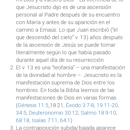
que Jesucristo dijo es de una ascensión
personal al Padre después de su encuentro
con María y antes de su aparición en el
camino a Emaús. Lo que Juan escribió (“el
que descendió del cielo” v. 13) años después
de la ascensión de Jesús se puede tomar
literalmente según lo que había pasado
durante aquel día de su resurrección.
El v. 13 es una “teofanía” – una manifestación
de la divinidad al hombre –. Jesucristo es la
manifestación suprema de Dios entre los
hombres. En toda la Biblia leemos de las
manifestaciones de Dios en varias formas
(
Génesis 11:5
¸18:21;
Éxodo 3:7-8
;
19:11-20
;
34:5
;
Deuteronomio 30:12
;
Salmo 18:9-10
;
68:18
;
Isaías 7:11
;
64:1
)
La contraposición subida/bajada aparece