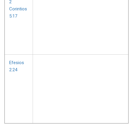
2
Corintios
5:17
Efesios
2:24