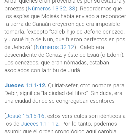
Arba, quienes eran proverbiales por su estatura y
proezas (
Números 13:32
,
33
). Recordemos que
los espías que Moisés había enviado a reconocer
la tierra de Canaán creyeron que era imposible
tomarla, “excepto “Caleb hijo de Jefone cenezeo,
y Josué hijo de Nun, que fueron perfectos en pos
de Jehová.” (
Números 32:12
). Caleb era
descendiente de Cenaz, y éste de Esaú (o Edom).
Los cenezeos, que eran nómadas, estaban
asociados con la tribu de Judá.
Jueces 1:11-12
.
Quiriat-sefer, otro nombre para
Debir, significa “la ciudad del libro”. Sin duda, era
una ciudad donde se congregaban escritores.
[
Josué 15:15-16
, estos versículos son idénticos a
los de
Jueces 1:11-12
. Por lo tanto, podemos
asumir que el orden cronológico aquí cambia.