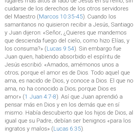
lugares más altos al lado de Jesús en su reino, sin
cuidarse de los derechos de los otros servidores
del Maestro (
Marcos 10:35-45
). Cuando los
samaritanos no quisieron recibir a Jesús, Santiago
y Juan dijeron: «Señor, ¿Quieres que mandemos
que descienda fuego del cielo, como hizo Elías, y
los consuma?» (
Lucas 9:54
). Sin embargo fue
Juan quien, habiendo absorbido el espíritu de
Jesús escribió: «Amados, amémonos unos a
otros; porque el amor es de Dios. Todo aquel que
ama, es nacido de Dios, y conoce a Dios. El que no
ama, no ha conocido a Dios; porque Dios es
amor» (
1 Juan 4:7-8
). Así que Juan aprendió a
pensar más en Dios y en los demás que en sí
mismo. Había descubierto que los hijos de Dios, al
igual que su Padre, debían ser benignos «para los
ingratos y malos» (
Lucas 6:35
).