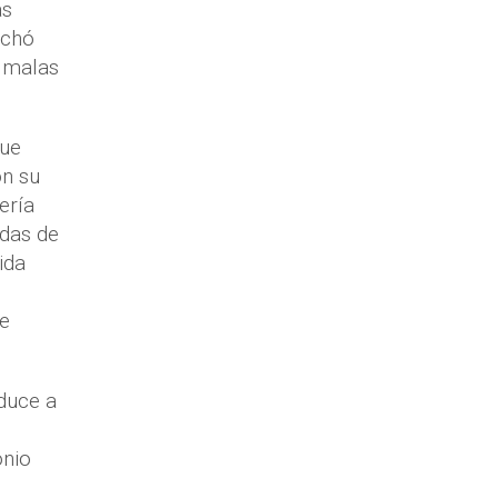
as
rchó
s malas
que
on su
ería
idas de
ida
de
nduce a
onio