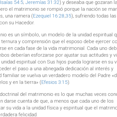
Isaías 54:5
;
Jeremías 31:32
) y deseaba que gozaran l
; pero el matrimonio se rompió porque la nación se ma
os, una ramera (
Ezequiel 16:28
,
35
), sufriendo todas la
 con su Hacedor.
onio es un símbolo, un modelo de la unidad espiritual 
, ternura y comprensión que el esposo debe ejercer c
arse en cada fase de la vida matrimonial. Cada uno deb
mbos deberían esforzarse por ajustar sus actitudes y v
nidad espiritual con Sus hijos pueda lograrse en su v
 ceder el paso a una abnegada dedicación al interés y
d familiar se vuelva un verdadero modelo del Padre «
os y en la tierra» (
Efesios 3:15
).
 y doctrinal del matrimonio es lo que muchas veces co
en darse cuenta de que, a menos que cada uno de los
 su vida a la unidad física y espiritual que el matrim
rdadera felicidad.