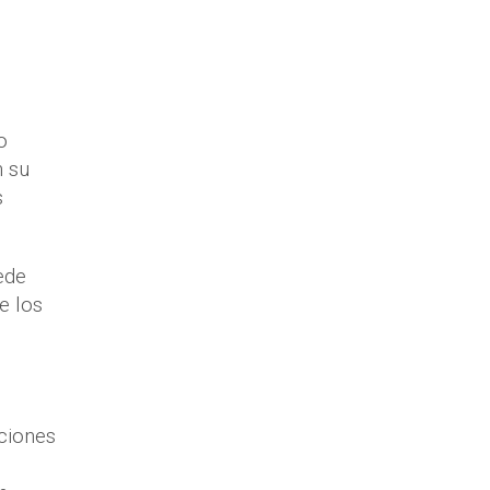
o
n su
s
ede
e los
ciones