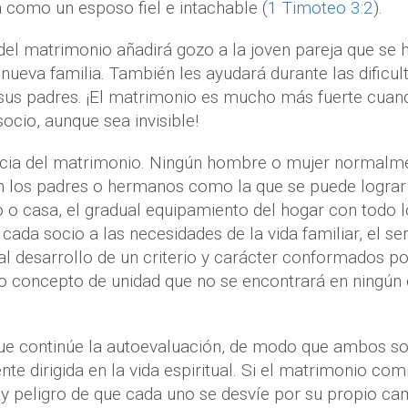
a como un esposo fiel e intachable (
1 Timoteo 3:2
).
el matrimonio añadirá gozo a la joven pareja que se 
eva familia. También les ayudará durante las dificul
n sus padres. ¡El matrimonio es mucho más fuerte cuan
ocio, aunque sea invisible!
ncia del matrimonio. Ningún hombre o mujer normalm
on los padres o hermanos como la que se puede lograr
 o casa, el gradual equipamiento del hogar con todo l
ada socio a las necesidades de la vida familiar, el ser
dual desarrollo de un criterio y carácter conformados po
no concepto de unidad que no se encontrará en ningún 
que continúe la autoevaluación, de modo que ambos s
te dirigida en la vida espiritual. Si el matrimonio co
y peligro de que cada uno se desvíe por su propio ca