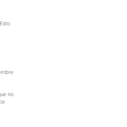
 Esto
hombre
e
que no
os