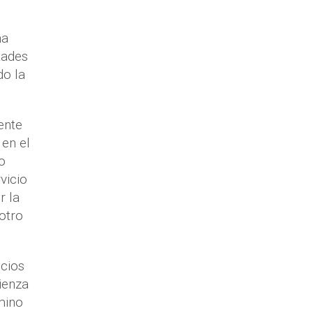
ha
tades
do la
ente
 en el
o
vicio
r la
otro
ocios
mienza
mino