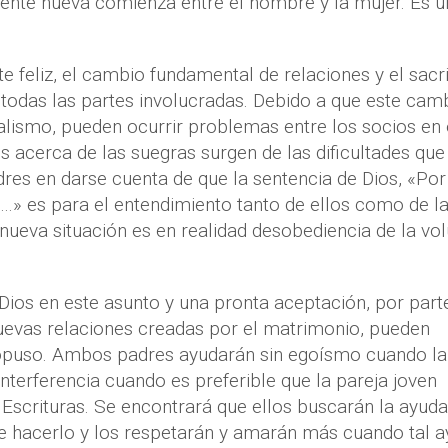
ente nueva comienza entre el hombre y la mujer. Es u
 feliz, el cambio fundamental de relaciones y el sacri
todas las partes involucradas. Debido a que este cam
lismo, pueden ocurrir problemas entre los socios en 
s acerca de las suegras surgen de las dificultades que
dres en darse cuenta de que la sentencia de Dios, «Por
…» es para el entendimiento tanto de ellos como de la
 nueva situación es en realidad desobediencia de la vo
Dios en este asunto y una pronta aceptación, por part
nuevas relaciones creadas por el matrimonio, pueden
propuso. Ambos padres ayudarán sin egoísmo cuando l
interferencia cuando es preferible que la pareja joven
 Escrituras. Se encontrará que ellos buscarán la ayuda
e hacerlo y los respetarán y amarán más cuando tal 