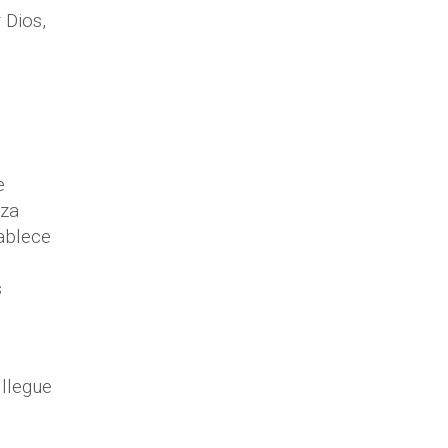
 Dios,
e
nza
tablece
s
 llegue