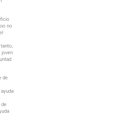
n
ficio
bio no
el
 tanto,
 joven
luntad
e de
a ayuda
 de
ayuda