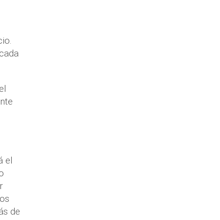
io.
 cada
el
ente
á el
o
r
Los
ás de