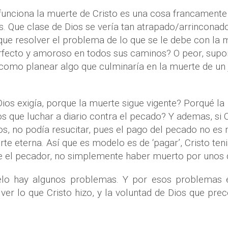
 funciona la muerte de Cristo es una cosa francamente
s. Que clase de Dios se vería tan atrapado/arrinconad
que resolver el problema de lo que se le debe con la 
rfecto y amoroso en todos sus caminos? O peor, supo
, como planear algo que culminaría en la muerte de un 
Dios exigía, porque la muerte sigue vigente? Porqué la
 que luchar a diario contra el pecado? Y ademas, si C
, no podía resucitar, pues el pago del pecado no es 
te eterna. Así que es modelo es de ‘pagar’, Cristo ten
el pecador, no simplemente haber muerto por unos d
elo hay algunos problemas. Y por esos problemas 
er lo que Cristo hizo, y la voluntad de Dios que prec