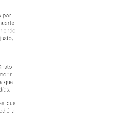
o por
muerte
niendo
justo,
risto
morir
ia que
ías.
es que
edió al