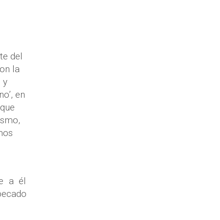
te del
on la
 y
no’, en
 que
ismo,
emos
e a él
 pecado