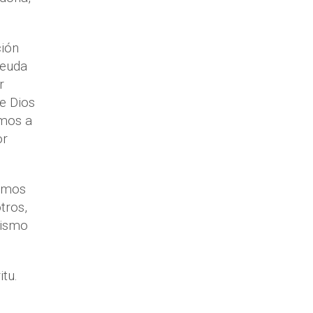
ción
deuda
r
ue Dios
amos a
or
hemos
tros,
nismo
itu.