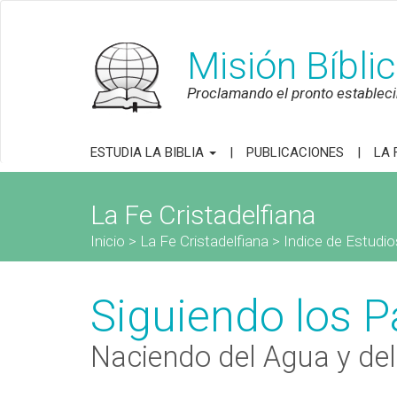
Misión Bíbli
Proclamando el pronto establecim
ESTUDIA LA BIBLIA
PUBLICACIONES
LA 
La Fe Cristadelfiana
Inicio
>
La Fe Cristadelfiana
>
Indice de Estudio
Siguiendo los P
Naciendo del Agua y del