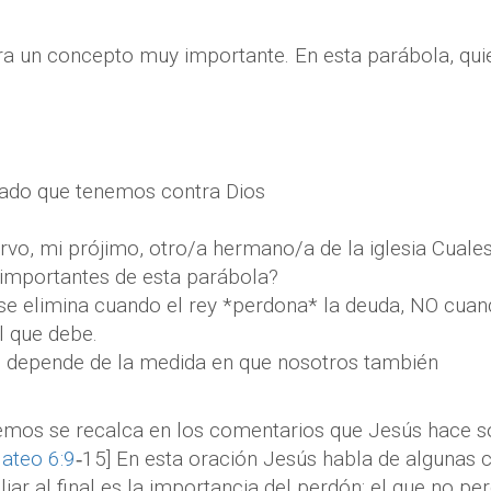
a un concepto muy importante. En esta parábola, qui
ecado que tenemos contra Dios
rvo, mi prójimo, otro/a hermano/a de la iglesia Cuale
importantes de esta parábola?
 se elimina cuando el rey *perdona* la deuda, NO cua
l que debe.
s depende de la medida en que nosotros también
emos se recalca en los comentarios que Jesús hace s
ateo 6:9
‐15] En esta oración Jesús habla de algunas 
ar al final es la importancia del perdón: el que no pe