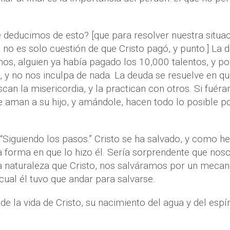
 deducimos de esto? [que para resolver nuestra situa
no es solo cuestión de que Cristo pagó, y punto.] La 
os, alguien ya había pagado los 10,000 talentos, y po
o, y no nos inculpa de nada. La deuda se resuelve en q
can la misericordia, y la practican con otros. Si fuér
ue aman a su hijo, y amándole, hacen todo lo posible p
: “Siguiendo los pasos.” Cristo se ha salvado, y como 
 forma en que lo hizo él. Sería sorprendente que noso
a naturaleza que Cristo, nos salváramos por un meca
ual él tuvo que andar para salvarse.
 la vida de Cristo, su nacimiento del agua y del espír