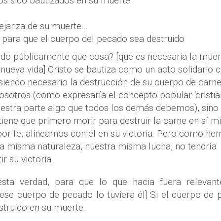
os sido bautizados en su muerte
mejanza de su muerte…
 para que el cuerpo del pecado sea destruido
ando públicamente que cosa? [que es necesaria la muer
nueva vida] Cristo se bautiza como un acto solidario c
iendo necesario la destrucción de su cuerpo de carne
osotros (como expresaría el concepto popular ‘cristia
uestra parte algo que todos los demás debemos), sino
tiene que primero morir para destruir la carne en sí m
r fe, alinearnos con él en su victoria. Pero como h
tra misma naturaleza, nuestra misma lucha, no tendría
 su victoria.
esta verdad, para que lo que hacia fuera relevant
ese cuerpo de pecado lo tuviera él] Si el cuerpo de
struido en su muerte.