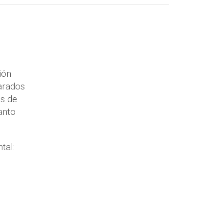
ión
arados
es de
anto
tal: