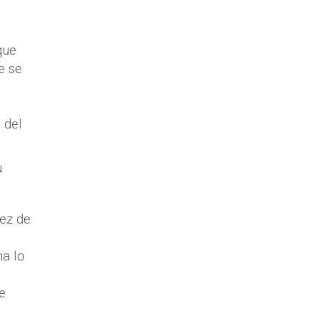
que
e se
 del
u
ez de
na lo
e