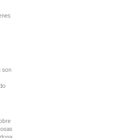
enes
s son
ndo
obre
cosas
rdona,