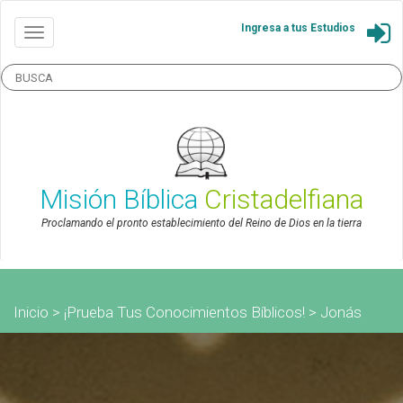
Ingresa a tus Estudios
Misión Bíblica
Cristadelfiana
Proclamando el pronto establecimiento del Reino de Dios en la tierra
Inicio
>
¡Prueba Tus Conocimientos Bíblicos!
>
Jonás