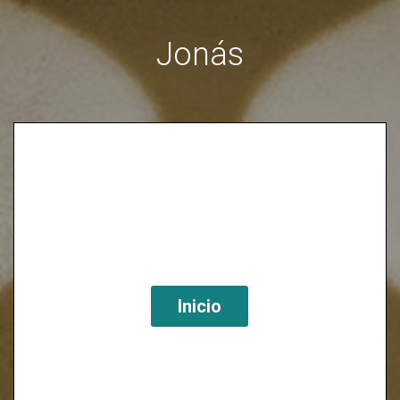
Jonás