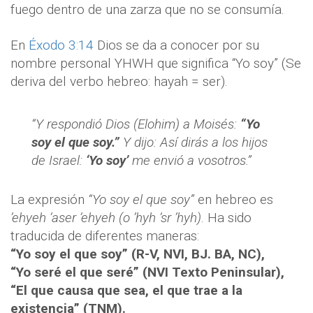
fuego dentro de una zarza que no se consumía.
En
Éxodo 3:14
Dios se da a conocer por su
nombre personal YHWH que significa “Yo soy” (Se
deriva del verbo hebreo: hayah = ser).
“Y respondió Dios (Elohim) a Moisés:
“Yo
soy el que soy.”
Y dijo: Así dirás a los hijos
de Israel:
‘Yo soy’
me envió a vosotros.”
La expresión
“Yo soy el que soy”
en hebreo es
’ehyeh ’aser ’ehyeh (o ’hyh ’sr ’hyh)
. Ha sido
traducida de diferentes maneras:
“Yo soy el que soy” (R-V, NVI, BJ. BA, NC),
“Yo seré el que seré” (NVI Texto Peninsular),
“El que causa que sea, el que trae a la
existencia” (TNM).