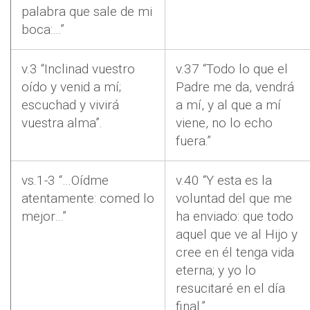
palabra que sale de mi
boca:…”
v.3 “Inclinad vuestro
v.37 “Todo lo que el
oído y venid a mí;
Padre me da, vendrá
escuchad y vivirá
a mí, y al que a mí
vuestra alma”.
viene, no lo echo
fuera.”
vs.1-3 “…Oídme
v.40 “Y esta es la
atentamente: comed lo
voluntad del que me
mejor…”
ha enviado: que todo
aquel que ve al Hijo y
cree en él tenga vida
eterna; y yo lo
resucitaré en el día
final.”