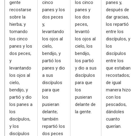
gente
cinco
los cinco
panes y,
recostarse
panes y los
panes y
después de
sobre la
dos peces
los dos
dar gracias,
hierba; y
y,
peces,
los repartió
tomando
levantando
levantó
entre los
los cinco
los ojos al
los ojos al
discípulos, y
panes y los
cielo,
cielo, los
los
dos peces,
bendijo, y
bendijo,
discípulos
y
partió los
los partió
entre los
levantando
panes y dio
y dio a sus
que estaban
los ojos al
a sus
discípulos
recostados;
cielo,
discípulos
para que
de igual
bendijo, y
para que
los
manera hizo
partió y dio
los
pusieran
con los
los panes a
pusieran
delante de
pescados,
los
delante;
la gente.
dándoles
discípulos,
también
cuanto
y los
repartió los
querían.
discípulos
dos peces