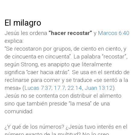
El milagro
Jesús les ordena
“hacer recostar”
y
Marcos 6:40
explica:
“Se recostaron por grupos, de ciento en ciento, y
de cincuenta en cincuenta”. La palabra “recostar”,
según Strong, es anapipto que literalmente
significa “caer hacia atrás”. Se usa en el sentido de
reclinarse para comer y se traduce «se sentó a la
mesa» (
Lucas 7:37
;
17.7
;
22.14
,
Juan 13:12
).
Jesús no se contenta con distribuir el alimento
sino que también preside “la mesa” de una
comunidad.
¿Y qué de los números? ¿Jesús tuvo interés en el
número exacto de la multitud? No lo creo.