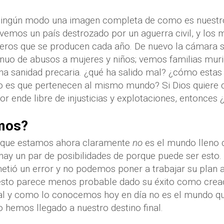
ningún modo una imagen completa de como es nuest
emos un país destrozado por un aguerra civil, y los m
deros que se producen cada año. De nuevo la cámara 
nuo de abusos a mujeres y niños; vemos familias mur
na sanidad precaria. ¿qué ha salido mal? ¿cómo estas
 es que pertenecen al mismo mundo? Si Dios quiere q
por ende libre de injusticias y explotaciones, entonces 
mos?
 que estamos ahora claramente
no
es el mundo lleno d
y hay un par de posibilidades de porque puede ser esto
tió un error y no podemos poner a trabajar su plan 
esto parece menos probable dado su éxito como creado
al y como lo conocemos hoy en día no es el mundo qu
hemos llegado a nuestro destino final.