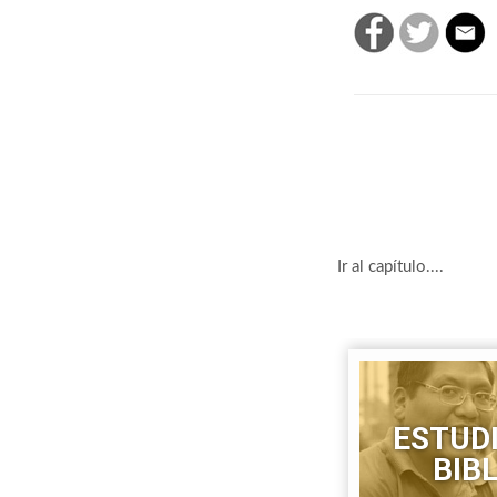
Ir al capítulo....
ESTUD
BIB