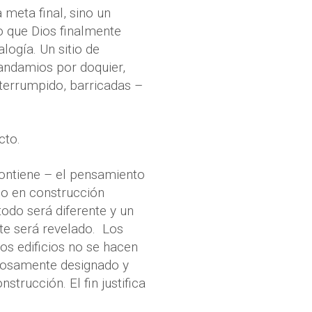
 meta final, sino un
o que Dios finalmente
logía. Un sitio de
andamios por doquier,
nterrumpido, barricadas –
cto.
 contiene – el pensamiento
tio en construcción
odo será diferente y un
te será revelado.
Los
los edificios no se hacen
illosamente designado y
trucción. El fin justifica