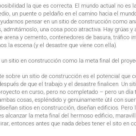
posibilidad la que es correcta. El mundo actual no es la
edio, un puente o peldaño en el camino hacia el mund
ayudarnos pensar en un sitio de construcción como ana
s, admitámoslo, una cosa poco atractiva. Hay grúas y 
de arena y cemento, contenedores de basura, tráfico i
 la escena (y el desastre que viene con ella).
 un sitio en construcción como la meta final del proye
nte sobre un sitio de construcción es el potencial que
después de que el trabajo y el desastre finalicen. Un si
royecto en curso, pero no completado – pero un día t
 ambas cosas, espléndido y genuinamente útil con suer
diseñan sitios en construcción, diseñan edificios. Pero 
res alcanzar la meta final del hermoso edificio, marav
rar, entonces antes que nada debes tener el sito en cons