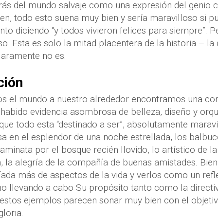
trás del mundo salvaje como una expresión del genio c
n, todo esto suena muy bien y sería maravilloso si p
unto diciendo “y todos vivieron felices para siempre”. 
. Esta es solo la mitad placentera de la historia – la
laramente no es.
ción
 el mundo a nuestro alrededor encontramos una cont
 habido evidencia asombrosa de belleza, diseño y orqu
que todo esta “destinado a ser”, absolutamente marav
sa en el esplendor de una noche estrellada, los balbuc
aminata por el bosque recién llovido, lo artístico de la
 la alegría de la compañía de buenas amistades. Bie
íada más de aspectos de la vida y verlos como un reflej
o llevando a cabo Su propósito tanto como la directiva
estos ejemplos parecen sonar muy bien con el objetivo
loria.