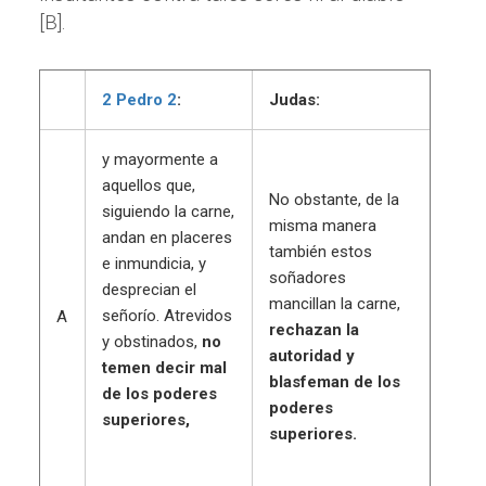
[B].
2 Pedro 2
:
Judas:
y mayormente a
aquellos que,
No obstante, de la
siguiendo la carne,
misma manera
andan en placeres
también estos
e inmundicia, y
soñadores
desprecian el
mancillan la carne,
señorío. Atrevidos
A
rechazan la
y obstinados,
no
autoridad y
temen decir mal
blasfeman de los
de los poderes
poderes
superiores,
superiores.