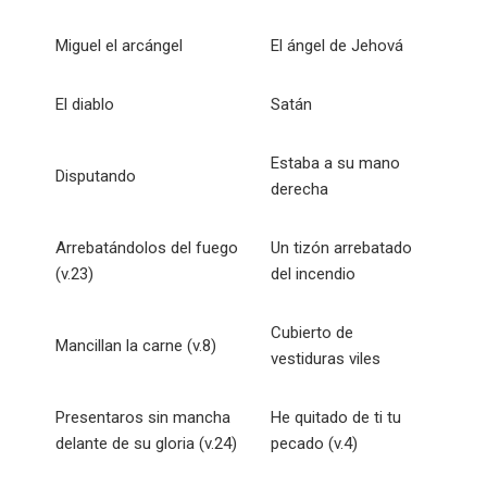
Miguel el arcángel
El ángel de Jehová
El diablo
Satán
Estaba a su mano
Disputando
derecha
Arrebatándolos del fuego
Un tizón arrebatado
(v.23)
del incendio
Cubierto de
Mancillan la carne (v.8)
vestiduras viles
Presentaros sin mancha
He quitado de ti tu
delante de su gloria (v.24)
pecado (v.4)