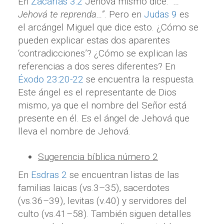
En
Zacarías 3:2
Jehová mismo dice:
“…
Jehová te reprenda…”
. Pero en
Judas 9
es
el arcángel Miguel que dice esto. ¿Cómo se
pueden explicar estas dos aparentes
‘contradicciones’? ¿Cómo se explican las
referencias a dos seres diferentes? En
Éxodo 23:20-22
se encuentra la respuesta.
Este ángel es el representante de Dios
mismo, ya que el nombre del Señor está
presente en él. Es el ángel de Jehová que
lleva el nombre de Jehová.
Sugerencia bíblica número 2
En
Esdras 2
se encuentran listas de las
familias laicas (vs.3–35), sacerdotes
(vs.36–39), levitas (v.40) y servidores del
culto (vs.41–58). También siguen detalles