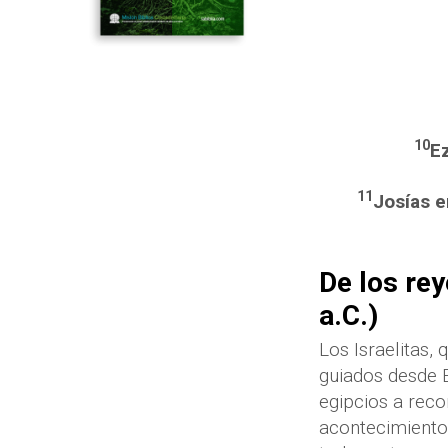
10
E
11
Josías e
De los rey
a.C.)
Los Israelitas,
guiados desde E
egipcios a reco
acontecimientos