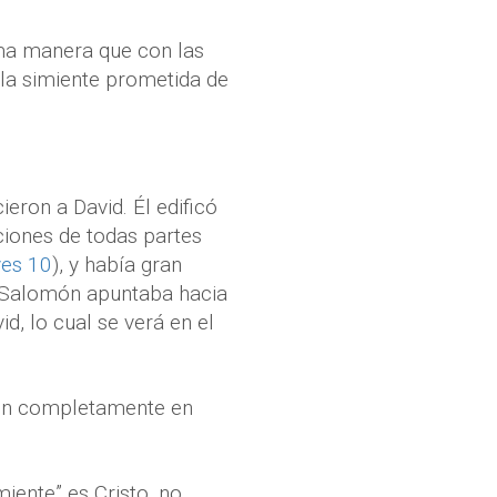
sma manera que con las
la simiente prometida de
eron a David. Él edificó
ciones de todas partes
yes 10
), y había gran
de Salomón apuntaba hacia
, lo cual se verá en el
ron completamente en
iente” es Cristo, no