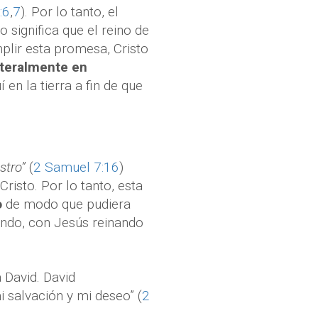
:6
,
7
). Por lo tanto, el
o significa que el reino de
mplir esta promesa, Cristo
iteralmente en
 en la tierra a fin de que
stro”
(
2 Samuel 7:16
)
risto. Por lo tanto, esta
o
de modo que pudiera
undo, con Jesús reinando
 David. David
 salvación y mi deseo” (
2