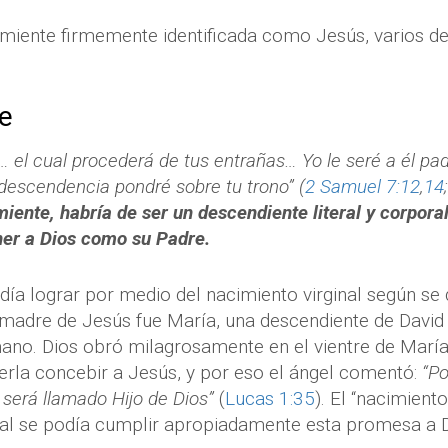
imiente firmemente identificada como Jesús, varios de
te
e… el cual procederá de tus entrañas… Yo le seré a él pad
u descendencia pondré sobre tu trono”
(
2 Samuel 7:12
,
14
miente, habría de ser un descendiente literal y corpora
ner a Dios como su Padre.
día lograr por medio del nacimiento virginal según se
madre de Jesús fue María, una descendiente de David 
no. Dios obró milagrosamente en el vientre de María 
erla concebir a Jesús, y por eso el ángel comentó:
“Po
 será llamado Hijo de Dios”
(
Lucas 1:35
). El “nacimiento
al se podía cumplir apropiadamente esta promesa a D