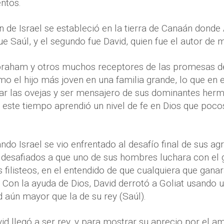
ntos.
ión de Israel se estableció en la tierra de Canaán dond
ue Saúl, y el segundo fue David, quien fue el autor de
raham y otros muchos receptores de las promesas de 
omo el hijo más joven en una familia grande, lo que en e
idar las ovejas y ser mensajero de sus dominantes he
e este tiempo aprendió un nivel de fe en Dios que po
ndo Israel se vio enfrentado al desafío final de sus ag
on desafiados a que uno de sus hombres luchara con el g
filisteos, en el entendido de que cualquiera que ganar
 Con la ayuda de Dios, David derrotó a Goliat usando u
 aún mayor que la de su rey (Saúl).
id llegó a ser rey, y para mostrar su aprecio por el 