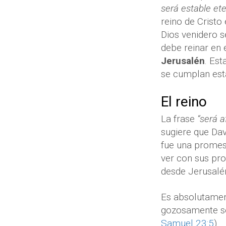
será estable et
reino de Cristo 
Dios venidero s
debe reinar en e
Jerusalén
. Est
se cumplan est
El reino
La frase
“será a
sugiere que Dav
fue una promes
ver con sus pro
desde Jerusalé
Es absolutament
gozosamente se
Samuel 23:5
).