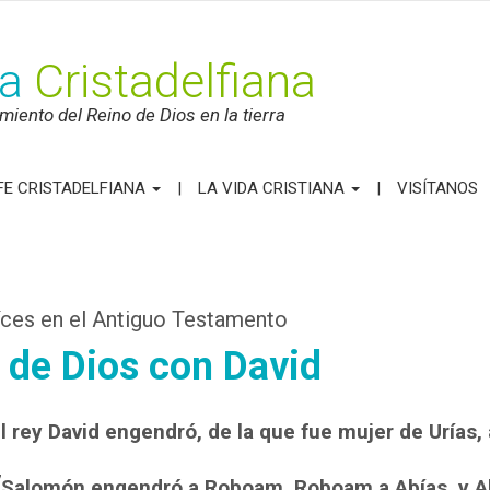
ca
Cristadelfiana
iento del Reino de Dios en la tierra
FE CRISTADELFIANA
LA VIDA CRISTIANA
VISÍTANOS
íces en el Antiguo Testamento
o de Dios con David
l rey David engendró, de la que fue mujer de Urías,
7
Salomón engendró a Roboam, Roboam a Abías, y Ab