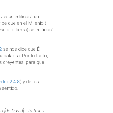
 Jesús edificará un
ibe que en el Milenio (
 a la tierra) se edificará
2
se nos dice que Él
 palabra. Por lo tanto,
s creyentes, para que
edro 2:4-8
) y de los
 sentido.
no [de David]… tu trono