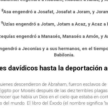
8
Asa engendró a Josafat, Josafat a Joram, y Joram
9
Uzías engendró a Jotam, Jotam a Acaz, y Acaz a 
zequías engendró a Manasés, Manasés a Amón, y A
ngendró a Jeconías y a sus hermanos, en el tiempo
Babilonia.
es davídicos hasta la deportación a
 quienes descendieron de Abraham, fueron esclavos de 
gipto por Moisés después de las diez terribles plagas
nocer que había un Dios en el cielo que estaba en cont
 del mundo. El libro del Éxodo (el nombre significa “sa