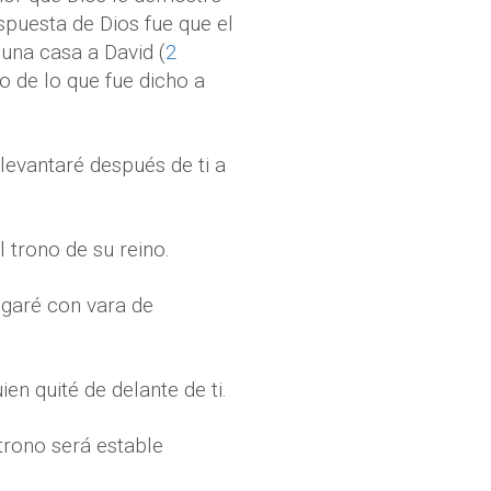
espuesta de Dios fue que el
 una casa a David (
2
o de lo que fue dicho a
levantaré después de ti a
 trono de su reino.
tigaré con vara de
en quité de delante de ti.
trono será estable