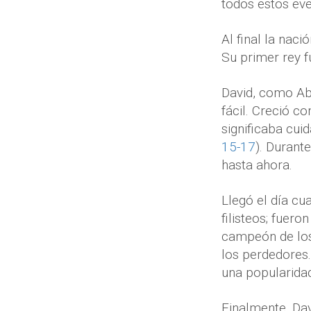
todos estos eve
Al final la nac
Su primer rey f
David, como Ab
fácil. Creció c
significaba cu
15-17
). Durant
hasta ahora.
Llegó el día cua
filisteos; fuer
campeón de los 
los perdedores.
una popularidad
Finalmente, Dav