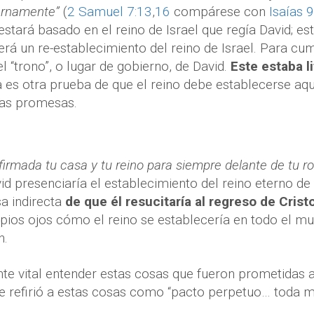
ernamente”
(
2 Samuel 7:13
,
16
compárese con
Isaías 9
estará basado en el reino de Israel que regía David; est
erá un re-establecimiento del reino de Israel. Para cu
l “trono”, o lugar de gobierno, de David.
Este estaba l
a es otra prueba de que el reino debe establecerse aquí
as promesas.
firmada tu casa y tu reino para siempre delante de tu ro
id presenciaría el establecimiento del reino eterno de C
a indirecta
de que él resucitaría al regreso de Crist
pios ojos cómo el reino se establecería en todo el m
n.
e vital entender estas cosas que fueron prometidas a
 refirió a estas cosas como “pacto perpetuo… toda mi