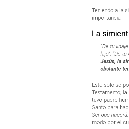
Teniendo a la s
importancia:
La simien
“De tu linaj
hijo”. “De t
Jesús, la si
obstante te
Esto sólo se po
Testamento; la 
tuvo padre huma
Santo para hac
Ser que nacerá,
modo por el cu