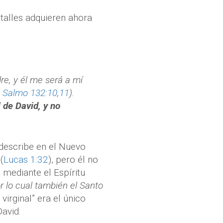
talles adquieren ahora
re, y él me será a mí
;
Salmo 132:10
,
11
).
l de David, y no
 describe en el Nuevo
(
Lucas 1:32
), pero él no
mediante el Espíritu
r lo cual también el Santo
 virginal” era el único
avid.