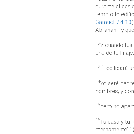
durante el desie
templo lo edifi
Samuel 7:4-13
Abraham, y que 
12
Y cuando tus 
uno de tu linaje
13
Él edificará 
14
Yo seré padre 
hombres, y con
15
pero no apart
16
Tu casa y tu 
eternamente’ ” 