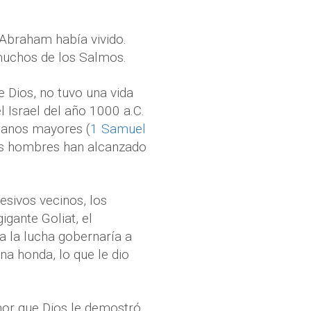
e Abraham había vivido.
 muchos de los Salmos.
Dios, no tuvo una vida
l Israel del año 1000 a.C.
rmanos mayores (
1 Samuel
cos hombres han alcanzado
resivos vecinos, los
igante Goliat, el
a la lucha gobernaría a
na honda, lo que le dio
amor que Dios le demostró