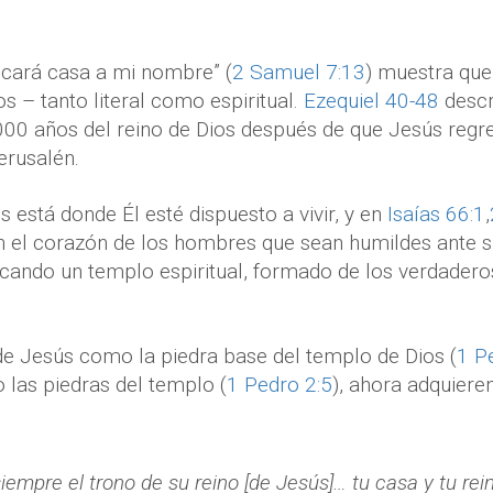
ificará casa a mi nombre” (
2 Samuel 7:13
) muestra que
s – tanto literal como espiritual.
Ezequiel 40-48
descr
00 años del reino de Dios después de que Jesús regrese
erusalén.
s está donde Él esté dispuesto a vivir, y en
Isaías 66:1
,
en el corazón de los hombres que sean humildes ante su
icando un templo espiritual, formado de los verdadero
de Jesús como la piedra base del templo de Dios (
1 P
 las piedras del templo (
1 Pedro 2:5
), ahora adquieren
iempre el trono de su reino [de Jesús]… tu casa y tu rei