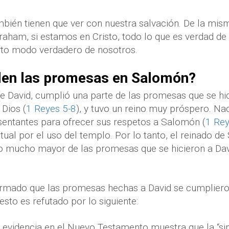
mbién tienen que ver con nuestra salvación. De la mi
aham, si estamos en Cristo, todo lo que es verdad de 
erto modo verdadero de nosotros.
en las promesas en Salomón?
e David, cumplió una parte de las promesas que se hici
Dios (
1 Reyes 5-8
), y tuvo un reino muy próspero. Na
sentantes para ofrecer sus respetos a Salomón (
1 Re
itual por el uso del templo. Por lo tanto, el reinado 
 mucho mayor de las promesas que se hicieron a David
irmado que las promesas hechas a David se cumplie
sto es refutado por lo siguiente:
evidencia en el Nuevo Testamento muestra que la “sim