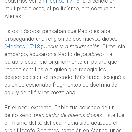
podemos ver en
Hechos 17:16
la creencia en
múltiples dioses, el politeísmo, era común en
Atenas.
Estos filósofos pensaban que Pablo estaba
propagando una religión de dos nuevos dioses
(
Hechos 17:18
):
Jesús y la resurrección
. Otros, sin
embargo, acusaron a Pablo de
palabrero
. La
palabra describía originalmente un pájaro que
recoge semillas o alguien que recogía los
desperdicios en el mercado. Más tarde, designó a
quien seleccionaba fragmentos de doctrina de
aquí y de allá y los mezclaba.
En el peor extremo, Pablo fue acusado de un
delito serio:
predicador de nuevos dioses
. Este fue
el mismo delito del cual había sido acusado el
gran filósofo Sócrates, también en Atenas, unos