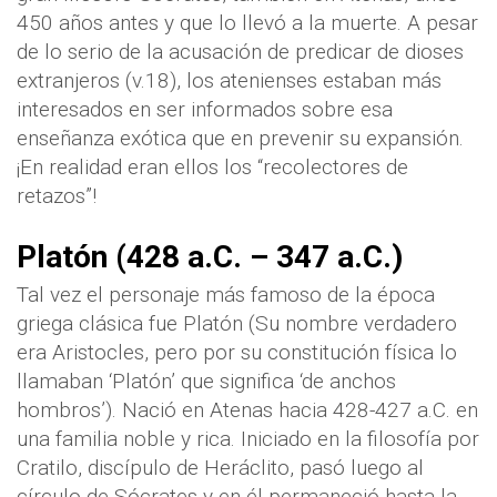
450 años antes y que lo llevó a la muerte. A pesar
de lo serio de la acusación de predicar de dioses
extranjeros (v.18), los atenienses estaban más
interesados en ser informados sobre esa
enseñanza exótica que en prevenir su expansión.
¡En realidad eran ellos los “recolectores de
retazos”!
Pl
atón (428 a.C. – 347 a.C.)
Tal vez el personaje más famoso de la época
griega clásica fue Platón (Su nombre verdadero
era Aristocles, pero por su constitución física lo
llamaban ‘Platón’ que significa ‘de anchos
hombros’). Nació en Atenas hacia 428-427 a.C. en
una familia noble y rica. Iniciado en la filosofía por
Cratilo, discípulo de Heráclito, pasó luego al
círculo de Sócrates y en él permaneció hasta la