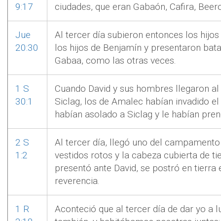
9:17
ciudades, que eran Gabaón, Cafira, Beerot
Jue
Al tercer día subieron entonces los hijos
20:30
los hijos de Benjamín y presentaron bata
Gabaa, como las otras veces.
1 S
Cuando David y sus hombres llegaron al 
30:1
Siclag, los de Amalec habían invadido el
habían asolado a Siclag y le habían pren
2 S
Al tercer día, llegó uno del campamento
1:2
vestidos rotos y la cabeza cubierta de ti
presentó ante David, se postró en tierra 
reverencia.
1 R
Aconteció que al tercer día de dar yo a lu