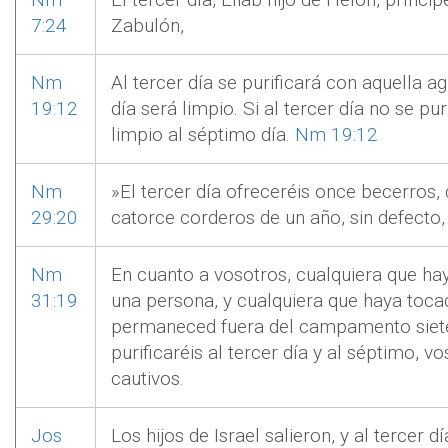
7:24
Zabulón,
Nm
Al tercer día se purificará con aquella a
19:12
día será limpio. Si al tercer día no se pur
limpio al séptimo día.
Nm 19:12
Nm
»El tercer día ofreceréis once becerros,
29:20
catorce corderos de un año, sin defecto,
Nm
En cuanto a vosotros, cualquiera que h
31:19
una persona, y cualquiera que haya toca
permaneced fuera del campamento siete
purificaréis al tercer día y al séptimo, v
cautivos.
Jos
Los hijos de Israel salieron, y al tercer d