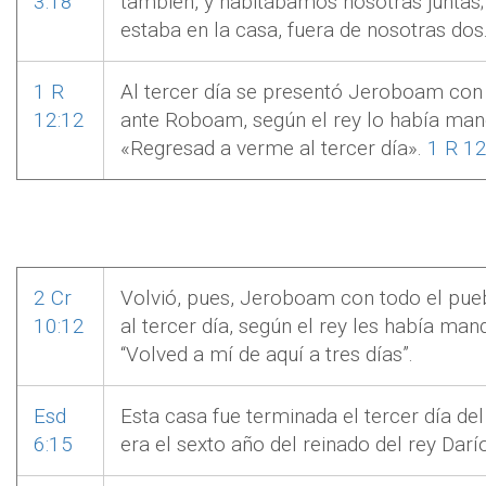
3:18
también, y habitábamos nosotras juntas;
estaba en la casa, fuera de nosotras dos
1 R
Al tercer día se presentó Jeroboam con
12:12
ante Roboam, según el rey lo había man
«Regresad a verme al tercer día».
1 R 12
2 Cr
Volvió, pues, Jeroboam con todo el pu
10:12
al tercer día, según el rey les había man
“Volved a mí de aquí a tres días”.
Esd
Esta casa fue terminada el tercer día de
6:15
era el sexto año del reinado del rey Darío