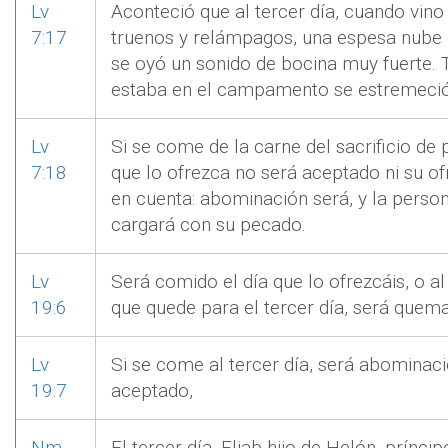
Lv
Aconteció que al tercer día, cuando vin
7:17
truenos y relámpagos, una espesa nube 
se oyó un sonido de bocina muy fuerte. 
estaba en el campamento se estremeció
Lv
Si se come de la carne del sacrificio de p
7:18
que lo ofrezca no será aceptado ni su of
en cuenta: abominación será, y la perso
cargará con su pecado.
Lv
Será comido el día que lo ofrezcáis, o al 
19:6
que quede para el tercer día, será quema
Lv
Si se come al tercer día, será abominaci
19:7
aceptado,
Nm
El tercer día, Eliab hijo de Helón, príncip