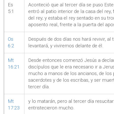
Es
Aconteció que al tercer día se puso Ester
5:1
entró al patio interior de la casa del rey,
del rey; y estaba el rey sentado en su tr
aposento real, frente a la puerta del apo
Os
Después de dos días nos hará revivir, al 
6:2
levantará, y viviremos delante de él.
Mt
Desde entonces comenzó Jesús a declar
16:21
discípulos que le era necesario ir a Jer
mucho a manos de los ancianos, de los 
sacerdotes y de los escribas, y ser muert
tercer día.
Mt
y lo matarán, pero al tercer día resucitar
17:23
entristecieron mucho.