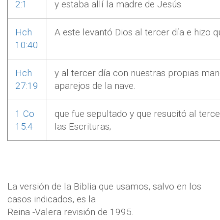
2:1
y estaba allí la madre de Jesús.
Hch
A este levantó Dios al tercer día e hizo 
10:40
Hch
y al tercer día con nuestras propias ma
27:19
aparejos de la nave.
1 Co
que fue sepultado y que resucitó al terc
15:4
las Escrituras;
La versión de la Biblia que usamos, salvo en los
casos indicados, es la
Reina -Valera revisión de 199
5.