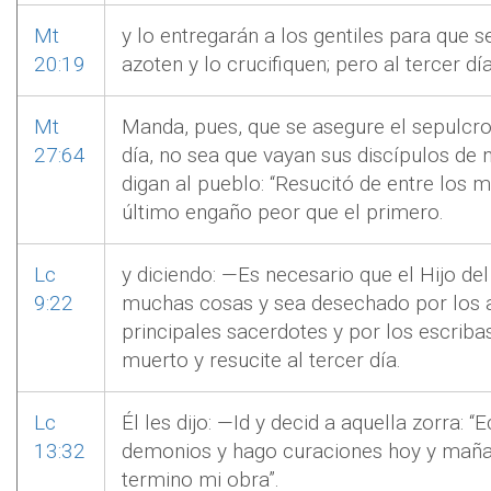
Mt
y lo entregarán a los gentiles para que se
20:19
azoten y lo crucifiquen; pero al tercer dí
Mt
Manda, pues, que se asegure el sepulcro 
27:64
día, no sea que vayan sus discípulos de 
digan al pueblo: “Resucitó de entre los m
último engaño peor que el primero.
Lc
y diciendo: —Es necesario que el Hijo d
9:22
muchas cosas y sea desechado por los a
principales sacerdotes y por los escriba
muerto y resucite al tercer día.
Lc
Él les dijo: —Id y decid a aquella zorra: “
13:32
demonios y hago curaciones hoy y mañana
termino mi obra”.