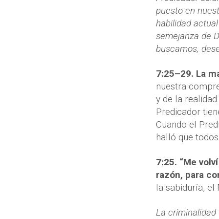
puesto en nuest
habilidad actua
semejanza de D
buscamos, des
7:25–29. La m
nuestra compren
y de la realidad
Predicador tien
Cuando el Predi
halló que todo
7:25. “Me volv
razón, para con
la sabiduría, e
La criminalidad