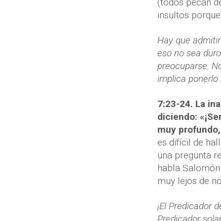
(todos pecan de
insultos porque
Hay que admitir
eso no sea duro
preocuparse. No
implica ponerlo 
7:23-24. La ina
diciendo: «¡Ser
muy profundo, 
es difícil de ha
una pregunta re
habla Salomón e
muy lejos de no
¡El Predicador d
Predicador sola