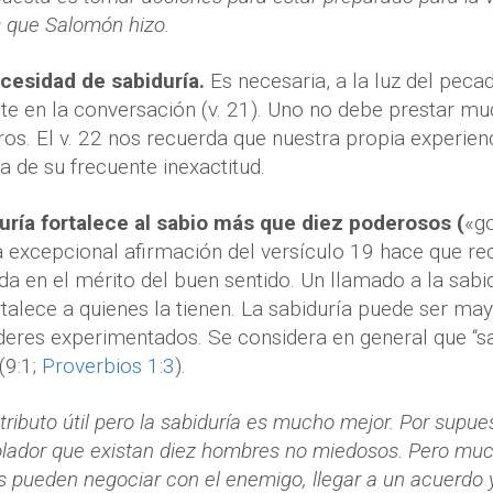
s que Salomón hizo.
cesidad de sabiduría.
Es necesaria, a la luz del peca
e en la conversación (v. 21). Uno no debe prestar mu
ros. El v. 22 nos recuerda que nuestra propia experien
 de su frecuente inexactitud.
duría fortalece al sabio más que diez poderosos (
«g
a excepcional afirmación del versículo 19 hace que r
da en el mérito del buen sentido. Un llamado a la sabi
rtalece a quienes la tienen. La sabiduría puede ser ma
íderes experimentados.
Se considera en general que “sab
(9:1;
Proverbios 1:3
).
tributo útil pero la sabiduría es mucho mejor. Por supue
olador que existan diez hombres no miedosos. Pero muc
s pueden negociar con el enemigo, llegar a un acuerdo y