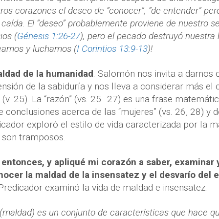
ros corazones el deseo de “conocer”, “de entender” per
l caída. El “deseo” probablemente proviene de nuestro s
ios (
Génesis 1:26-27
), pero el pecado destruyó nuestra 
eamos y luchamos (
I Corintios 13:9-13
)!
aldad de la humanidad
. Salomón nos invita a darnos c
sión de la sabiduría y nos lleva a considerar más el
. (v. 25). La “razón” (vs. 25–27) es una frase matemática
e conclusiones acerca de las “mujeres” (vs. 26, 28) y d
cador exploró el estilo de vida caracterizada por la ma
s son tramposos.
í entonces, y apliqué mi corazón a saber, examinar y
ocer la maldad de la insensatez y el desvarío del er
l Predicador examinó la vida de maldad e insensatez.
 (maldad) es un conjunto de características que hace q