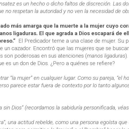
nsatez es un hecho o dicho faltos de discreción. Las d
e no respetan la autoridad y no ven la necesidad de obs
llado más amarga que la muerte a la mujer cuyo co
anos ligaduras. El que agrada a Dios escapará de el
preso.”
El Predicador teme a una clase de mujer. Su p
 de un cazador. Encontró que las mujeres que se buscan
as son poderosas en sus atenciones (
manos ligaduras
)
ue es un don de Dios. ¿Pero a quiénes se refiere?
ar “la mujer” en cualquier lugar. Como su pareja, “el ho
erso parece estar fuera de contexto por lo tanto alguno
fía sin Dios” (recordamos la sabiduría personificada, véase
ura”, una actitud rebelde, como una persona egoísta que