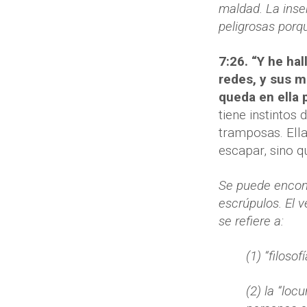
maldad. La inse
peligrosas porqu
7:26. “Y he ha
redes, y sus m
queda en ella 
tiene instintos
tramposas. Ell
escapar, sino q
Se puede encontr
escrúpulos. El v
se refiere a:
(1) “filoso
(2) la “loc