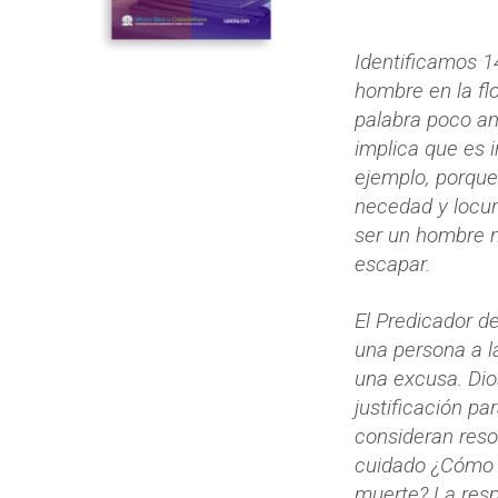
Identificamos 1
hombre en la flo
palabra poco am
implica que es i
ejemplo, porque
necedad y locur
ser un hombre m
escapar.
El Predicador d
una persona a l
una excusa. Dio
justificación p
consideran reso
cuidado ¿Cómo t
muerte? La resp