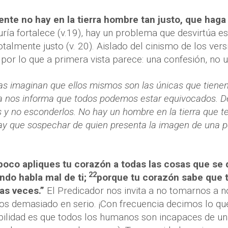
ente no hay en la tierra hombre tan justo, que haga
duría fortalece (v.19), hay un problema que desvirtúa e
talmente justo (v. 20). Aislado del cinismo de los vers
or lo que a primera vista parece: una confesión, no 
s imaginan que ellos mismos son las únicas que tienen 
ría nos informa que todos podemos estar equivocados.
s y no esconderlos. No hay un hombre en la tierra que 
ay que sospechar de quien presenta la imagen de una 
oco apliques tu corazón a todas las cosas que se 
22
ndo habla mal de ti;
porque tu corazón sabe que 
as veces.”
El Predicador nos invita a no tomarnos a 
ros demasiado en serio. ¡Con frecuencia decimos lo 
ibilidad es que todos los humanos son incapaces de un