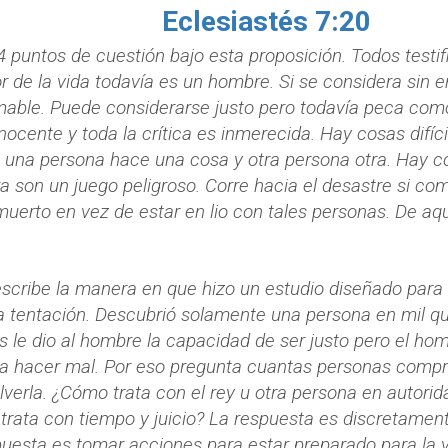
Eclesiastés 7:20
4 puntos de cuestión bajo esta proposición. Todos testif
r de la vida todavía es un hombre. Si se considera sin 
able. Puede considerarse justo pero todavía peca com
nocente y toda la crítica es inmerecida. Hay cosas difíc
 una persona hace una cosa y otra persona otra. Hay c
a son un juego peligroso. Corre hacia el desastre si co
uerto en vez de estar en lio con tales personas. De aq
escribe la manera en que hizo un estudio diseñado para 
a tentación. Descubrió solamente una persona en mil qu
s le dio al hombre la capacidad de ser justo pero el h
ara hacer mal. Por eso pregunta cuantas personas compr
lverla. ¿Cómo trata con el rey u otra persona en autori
rata con tiempo y juicio? La respuesta es discretamen
uesta es tomar acciones para estar preparado para la 