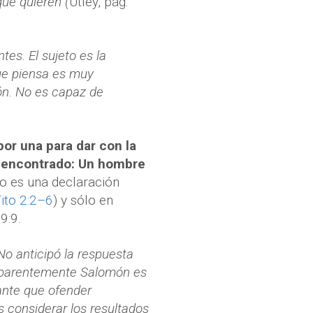
que quieren (
Utley, pág.
es. El sujeto es la
que piensa es muy
n. No es capaz de
por una para dar con la
o encontrado: Un hombre
no es una declaración
ito 2:2–6
) y sólo en
9:9.
No anticipó la respuesta
. Aparentemente Salomón es
ante que ofender
s considerar los resultados