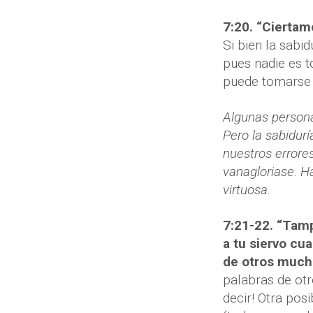
7:20. “Ciertam
Si bien la sabi
pues nadie es to
puede tomarse p
Algunas persona
Pero la sabidu
nuestros errore
vanagloriase. H
virtuosa.
7:21-22. “Tamp
a tu siervo cua
de otros much
palabras de ot
decir! Otra pos