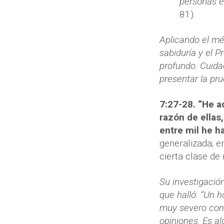
personas ex
81).
Aplicando el mét
sabiduría y el 
profundo. Cuid
presentar la pr
7:27-28. “He a
razón de ellas,
entre mil he ha
generalizada; e
cierta clase de
Su investigació
que halló: “Un 
muy severo cont
opiniones. Es al