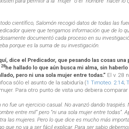
isten para permitir a la “mujer” o el “hombre” hacer lo 
odo científico, Salomón recogió datos de todas las fuent
Predicador quiere que tengamos información que de lo 
adosamente documentó cada proceso en su investigació
ueba porque es la suma de su investigación.
quí, dice el Predicador, que pesando las cosas una 
28
he hallado lo que aún busca mi alma, sin haberl
llado, pero ni una sola mujer entre todas.”
El v. 28 
nfoca sólo el asunto de la sabiduría (
1 Timoteo. 2:14
;
T
 mujer. Para otro punto de vista uno debiera comparar 
n no fue un ejercicio casual. No avanzó dando traspiés. 
hombre entre mil” pero “ni una sola mujer entre todas”
ra las mujeres. Pero lo que dice es mucho más import
go que no va a ser fácil explicar. Para ser sabio debemo