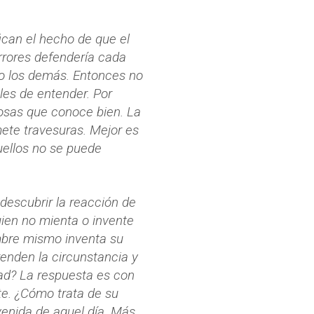
ican el hecho de que el
errores defendería cada
o los demás. Entonces no
iles de entender. Por
osas que conoce bien. La
mete travesuras. Mejor es
uellos no se puede
descubrir la reacción de
ien no mienta o invente
ombre mismo inventa su
enden la circunstancia y
dad? La respuesta es con
te. ¿Cómo trata de su
venida de aquel día. Más