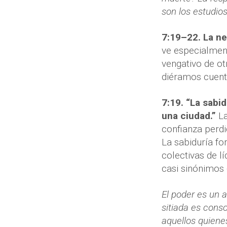
son los estudio
7:19–22. La ne
ve especialment
vengativo de ot
diéramos cuenta
7:19. “La sabi
una ciudad.”
L
confianza perdi
La sabiduría fo
colectivas de l
casi sinónimos 
El poder es un a
sitiada es cons
aquellos quiene