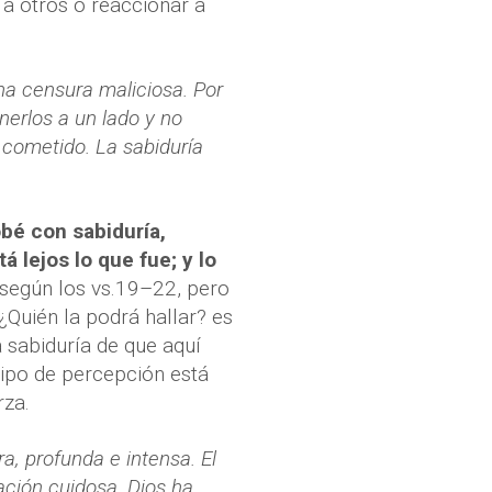
 a otros o reaccionar a
na censura maliciosa. Por
nerlos a un lado y no
 cometido. La sabiduría
bé con sabiduría,
tá lejos lo que fue; y lo
 según los vs.19–22, pero
 ¿Quién la podrá hallar? es
a sabiduría de que aquí
tipo de percepción está
rza.
a, profunda e intensa. El
ción cuidosa. Dios ha