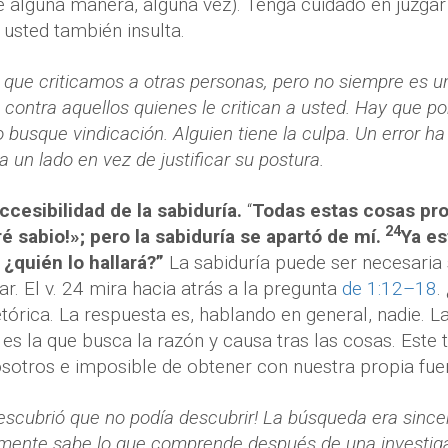
 alguna manera, alguna vez). Tenga cuidado en juzgar
 usted también insulta.
 que criticamos a otras personas, pero no siempre es u
 contra aquellos quienes le critican a usted. Hay que po
 busque vindicación. Alguien tiene la culpa. Un error ha
a un lado en vez de justificar su postura.
ccesibilidad de la sabiduría.
“
Todas estas cosas pro
24
é sabio!»; pero la sabiduría se apartó de mí.
Ya es
¿quién lo hallará?”
La sabiduría puede ser necesaria
llar. El v. 24 mira hacia atrás a la pregunta
de 1:12–18
.
tórica. La respuesta es, hablando en general, nadie. L
s la que busca la razón y causa tras las cosas. Este 
sotros e imposible de obtener con nuestra propia fue
escubrió que no podía descubrir! La búsqueda era sincer
mente sabe lo que comprende después de una investiga