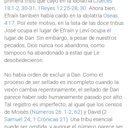
primera tribu que cayó en la idolatría (
Jueces
18:1-2
;
30-31
;
1Reyes 12:25-28
;
30
. Ahora bien,
Efraín también había caído en la idolatría
Oseas
4:17
. Por este motivo, en la lista de las doce tribus
José ocupa el lugar de Efraín y Leví ocupa el
lugar de Dan. Sin embargo, a pesar de nuestros
pecados, Dios nunca nos abandona, como
tampoco ha abandonado a estas que Le
desobedecieron.
No había orden de excluir a Dan. Como el
proceso de ser sellado es incompleto cuando la
visión cambia repentinamente, el sellado de Dan
parece haber sido humanamente pasado por alto.
Tal registro es imperfecto, al igual que los censos
de Moisés (
Números 26: 1-2
,
62
) y David (
2
Samuel 24
,
1 Crónicas 21
). Una tribu esencial
puede ser omitida, y aunque el número parece ser