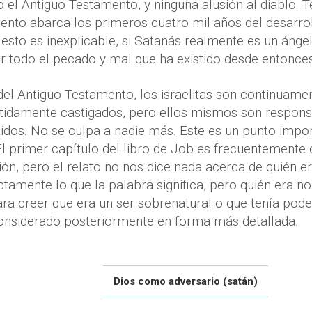
 el Antiguo Testamento, y ninguna alusión al diablo. 
nto abarca los primeros cuatro mil años del desarrol
esto es inexplicable, si Satanás realmente es un ángel
r todo el pecado y mal que ha existido desde entonces
del Antiguo Testamento, los israelitas son continuam
tidamente castigados, pero ellos mismos son responsa
dos. No se culpa a nadie más. Este es un punto impo
El primer capítulo del libro de Job es frecuentement
ón, pero el relato no nos dice nada acerca de quién e
ctamente lo que la palabra significa, pero quién era n
ra creer que era un ser sobrenatural o que tenía pode
onsiderado posteriormente en forma más detallada.
Dios como adversario (satán)