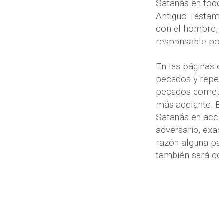
Satanás en todo
Antiguo Testame
con el hombre, 
responsable po
En las páginas 
pecados y repe
pecados cometi
más adelante. 
Satanás en acci
adversario, exa
razón alguna pa
también será c