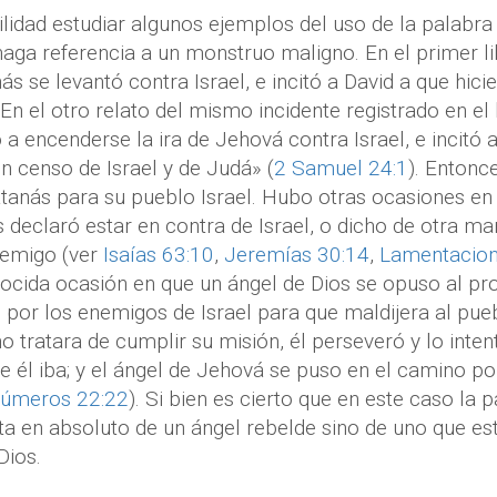
lidad estudiar algunos ejemplos del uso de la palabr
aga referencia a un monstruo maligno. En el primer l
s se levantó contra Israel, e incitó a David a que hici
. En el otro relato del mismo incidente registrado en e
 a encenderse la ira de Jehová contra Israel, e incitó 
un censo de Israel y de Judá» (
2 Samuel 24:1
). Entonc
tanás para su pueblo Israel. Hubo otras ocasiones en
s declaró estar en contra de Israel, o dicho de otra ma
nemigo (ver
Isaías 63:10
,
Jeremías 30:14
,
Lamentacion
ocida ocasión en que un ángel de Dios se opuso al pr
 por los enemigos de Israel para que maldijera al pue
no tratara de cumplir su misión, él perseveró y lo intent
 él iba; y el ángel de Jehová se puso en el camino po
úmeros 22:22
). Si bien es cierto que en este caso la 
ata en absoluto de un ángel rebelde sino de uno que e
Dios.