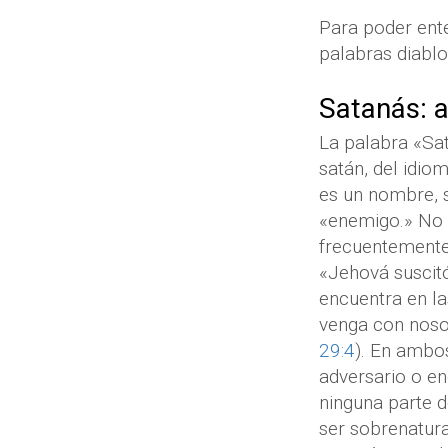
Para poder ente
palabras diablo
Satanás: 
La palabra «Sa
satán, del idio
es un nombre, 
«enemigo.» No s
frecuentemente 
«Jehová suscit
encuentra en la
venga con nosot
29:4
). En ambos
adversario o en
ninguna parte d
ser sobrenatura