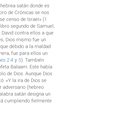
a hebrea satán donde es
ibro de Crónicas se nos
ese censo de Israel» (
1
l libro segundo de Samuel,
a David contra ellos a que
es, Dios mismo fue un
 que debido a la maldad
nera, fue para ellos un
es 2:4
y
5
). También
ofeta Balaam. Este había
blo de Dios. Aunque Dios
ó: «Y la ira de Dios se
r adversario (hebreo
palabra satán designa un
stá cumpliendo fielmente