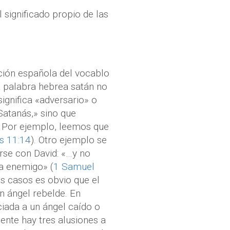
 significado propio de las
ción española del vocablo
a palabra hebrea satán no
gnifica «adversario» o
Satanás,» sino que
. Por ejemplo, leemos que
s 11:14
). Otro ejemplo se
arse con David: «…y no
va enemigo» (
1 Samuel
s casos es obvio que el
n ángel rebelde. En
iada a un ángel caído o
ente hay tres alusiones a