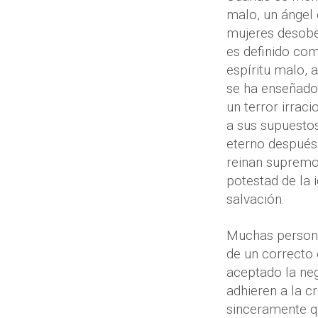
malo, un ángel
mujeres desobe
es definido como
espíritu malo, 
se ha enseñado 
un terror irrac
a sus supuestos
eterno después 
reinan supremos
potestad de la 
salvación.
Muchas personas
de un correcto 
aceptado la neg
adhieren a la c
sinceramente qu