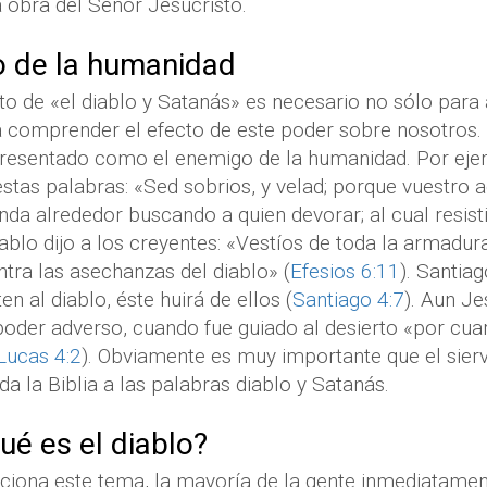
 obra del Señor Jesucristo.
o de la humanidad
o de «el diablo y Satanás» es necesario no sólo para 
a comprender el efecto de este poder sobre nosotros.
epresentado como el enemigo de la humanidad. Por eje
stas palabras: «Sed sobrios, y velad; porque vuestro 
nda alrededor buscando a quien devorar; al cual resisti
Pablo dijo a los creyentes: «Vestíos de toda la armadur
ntra las asechanzas del diablo» (
Efesios 6:11
). Santiag
en al diablo, éste huirá de ellos (
Santiago 4:7
). Aun Je
poder adverso, cuando fue guiado al desierto «por cuar
Lucas 4:2
). Obviamente es muy importante que el sierv
da la Biblia a las palabras diablo y Satanás.
ué es el diablo?
iona este tema, la mayoría de la gente inmediatament