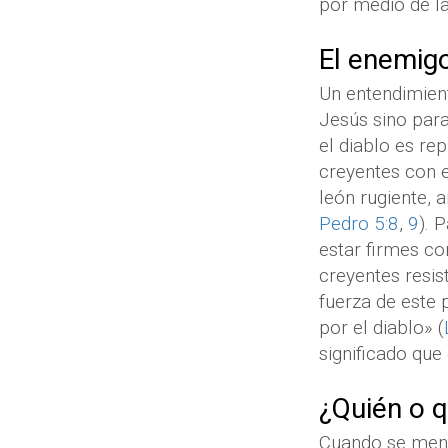
por medio de la
El enemig
Un entendimient
Jesús sino par
el diablo es r
creyentes con e
león rugiente, a
Pedro 5:8
,
9
). 
estar firmes co
creyentes resist
fuerza de este 
por el diablo» (
significado que 
¿Quién o q
Cuando se menc