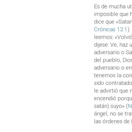
Es de mucha uti
imposible que h
dice que «Sataná
Crónicas 12:1
)
leemos: «Volvió
dijese: Ve, haz 
adversario o Sa
del pueblo, Dio
adversario o e
tenemos la con
sido contratado
le advirtió que 
encendió porque
satán) suyo» (
N
ángel, no se tr
las órdenes de 