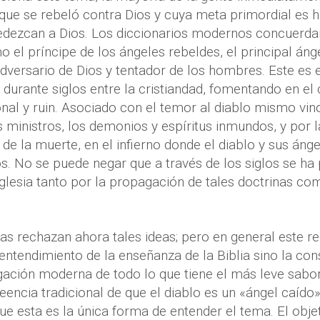
 que se rebeló contra Dios y cuya meta primordial es
dezcan a Dios. Los diccionarios modernos concuerdan
 el príncipe de los ángeles rebeldes, el principal ánge
adversario de Dios y tentador de los hombres. Este es 
durante siglos entre la cristiandad, fomentando en e
ional y ruin. Asociado con el temor al diablo mismo vi
 ministros, los demonios y espíritus inmundos, y por la
de la muerte, en el infierno donde el diablo y sus án
. No se puede negar que a través de los siglos se ha
iglesia tanto por la propagación de tales doctrinas c
 rechazan ahora tales ideas; pero en general este re
entendimiento de la enseñanza de la Biblia sino la co
ación moderna de todo lo que tiene el más leve sabor
reencia tradicional de que el diablo es un «ángel caído
e esta es la única forma de entender el tema. El objet