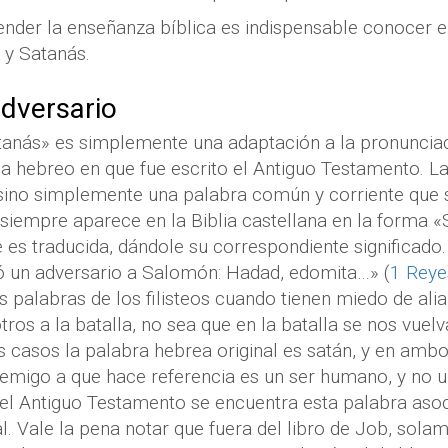
nder la enseñanza bíblica es indispensable conocer el
 y Satanás.
adversario
tanás» es simplemente una adaptación a la pronuncia
ma hebreo en que fue escrito el Antiguo Testamento. L
sino simplemente una palabra común y corriente que si
iempre aparece en la Biblia castellana en la forma «
es traducida, dándole su correspondiente significado
ó un adversario a Salomón: Hadad, edomita…» (
1 Reye
s palabras de los filisteos cuando tienen miedo de ali
ros a la batalla, no sea que en la batalla se nos vuel
 casos la palabra hebrea original es satán, y en ambo
emigo a que hace referencia es un ser humano, y no u
el Antiguo Testamento se encuentra esta palabra asoc
l. Vale la pena notar que fuera del libro de Job, solam