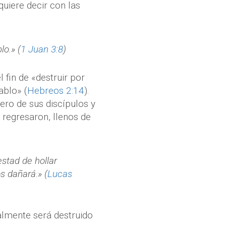
quiere decir con las
lo.» (
1 Juan 3:8
)
fin de «destruir por
ablo» (
Hebreos 2:14
).
ero de sus discípulos y
 regresaron, llenos de
stad de hollar
s dañará.» (
Lucas
nalmente será destruido