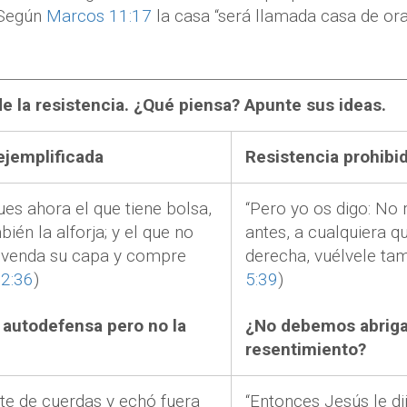
. Según
Marcos 11:17
la casa “será llamada casa de ora
e la resistencia. ¿Qué piensa? Apunte sus ideas.
ejemplificada
Resistencia prohibi
ues ahora el que tiene bolsa,
“Pero yo os digo: No r
ién la alforja; y el que no
antes, a cualquiera qu
, venda su capa y compre
derecha, vuélvele tamb
22:36
)
5:39
)
 autodefensa pero no la
¿No debemos abriga
resentimiento?
ote de cuerdas y echó fuera
“Entonces Jesús le d