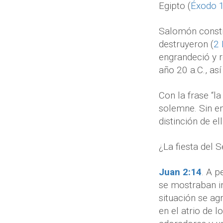
Egipto (
Éxodo 1
Salomón constru
destruyeron (
2 
engrandeció y r
año 20 a.C., as
Con la frase “l
solemne. Sin e
distinción de el
¿La fiesta del 
Juan 2:14
. A p
se mostraban in
situación se a
en el atrio de 