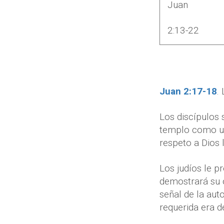
Juan
2:13-22
Juan 2:17-18
.
Los discípulos 
templo como un 
respeto a Dios 
Los judíos le p
demostrará su o
señal de la aut
requerida era d