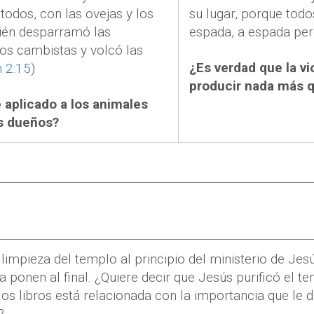
todos, con las ovejas y los
su lugar, porque tod
ién desparramó las
espada, a espada pere
os cambistas y volcó las
¿Es verdad que la v
 2:15
)
producir nada más q
e aplicado a los animales
s dueños?
 limpieza del templo al principio del ministerio de Jesú
la ponen al final. ¿Quiere decir que Jesús purificó el 
los libros está relacionada con la importancia que le 
?