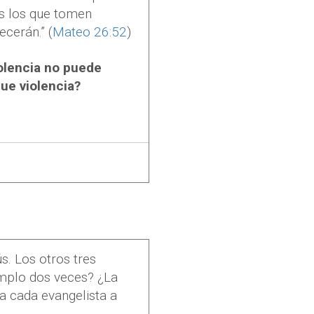
os los que tomen
cerán.” (
Mateo 26:52
)
iolencia no puede
ue violencia?
s. Los otros tres
templo dos veces? ¿La
da cada evangelista a