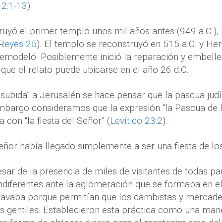
2:1-13
).
yó el primer templo unos mil años antes (949 a.C.), 
Reyes 25
). El templo se reconstruyó en 515 a.C. y He
emodeló. Posiblemente inició la reparación y embelle
í que el relato puede ubicarse en el año 26 d.C.
a subida” a Jerusalén se hace pensar que la pascua ju
mbargo consideramos que la expresión “la Pascua de l
la con “la fiesta del Señor” (
Levítico 23:2
).
Señor había llegado simplemente a ser una fiesta de lo
esar de la presencia de miles de visitantes de todas par
diferentes ante la aglomeración que se formaba en el
gravaba porque permitían que los cambistas y mercade
los gentiles. Establecieron esta práctica como una man