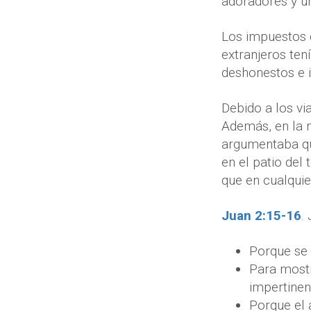
adoradores y u
Los impuestos 
extranjeros ten
deshonestos e i
Debido a los vi
Además, en la 
argumentaba qu
en el patio del
que en cualquie
Juan 2:15-16
.
Porque se 
Para mostr
impertinen
Porque el 