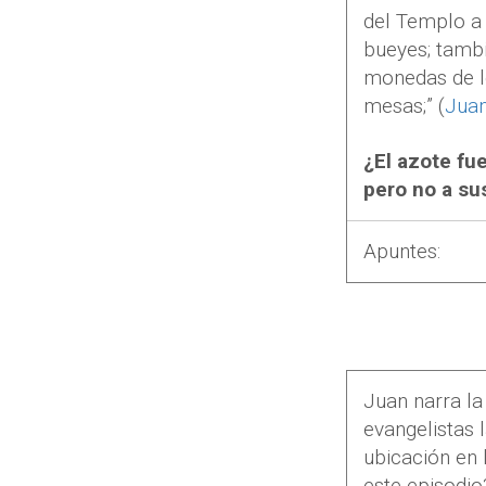
del Templo a 
bueyes; tamb
monedas de l
mesas;” (
Juan
¿El azote fu
pero no a su
Apuntes:
Juan narra la
evangelistas 
ubicación en 
este episodio