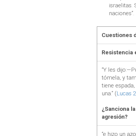
israelitas
naciones”.
Cuestiones d
Resistencia 
“Y les dijo:—P
tómela, y tamb
tiene espada
una.” (
Lucas 
¿Sanciona la
agresión?
“e hizo un az