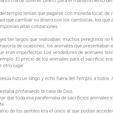
na forma de obtener dinero para el mantenimiento del
del templo tenían que pagarse con moneda local, de 
ían que cambiar su dinero con los cambistas, los que
mponían altas cotizaciones.
ajes tan largos que realizaban, muchos peregrinos no 
mayoría de ocasiones, los animales que presentaban 
e eran imperfectos. Los vendedores de animales tenía
 templo. El precio de los animales para el sacrificio er
r otro lugar.
 Jesús hizo un látigo y echó fuera del Templo a todos. 
estaba profanando la casa de Dios.
ar que toda esa parafernalia de sacrificios animales 
te.
atrio de los gentiles era el único al que podían accede