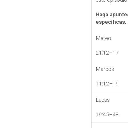
Haga apuntes
espec
í
ficas.
Mateo
21:12–17
Marcos
11:12–19
Lucas
19:45–48.