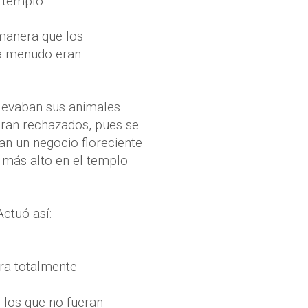
 templo.
manera que los
 a menudo eran
llevaban sus animales.
eran rechazados, pues se
n un negocio floreciente
a más alto en el templo
Actuó así:
era totalmente
r los que no fueran