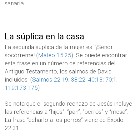
sanarla.
La súplica en la casa
La segunda suplica de la mujer es: “¡Señor
socórreme! (
Mateo 15:25
). Se puede encontrar
esta frase en un número de referencias del
Antiguo Testamento, los salmos de David
incluidos. (
Salmos 22:19
;
38:22
;
40:13
;
70:1
;
119:173
,
175
).
Se nota que el segundo rechazo de Jesús incluye
las referencias a “hijos”, “pan”, “perros” y “mesa”.
La frase “echarlo a los perros” viene de Ėxodo
22:31.