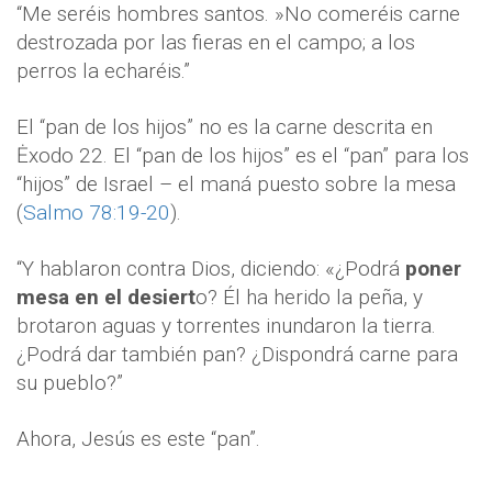
“Me seréis hombres santos. »No comeréis carne
destrozada por las fieras en el campo; a los
perros la echaréis.”
El “pan de los hijos” no es la carne descrita en
Ėxodo 22. El “pan de los hijos” es el “pan” para los
“hijos” de Israel – el maná puesto sobre la mesa
(
Salmo 78:19-20
).
“Y hablaron contra Dios, diciendo: «¿Podrá
poner
mesa en el desiert
o? Él ha herido la peña, y
brotaron aguas y torrentes inundaron la tierra.
¿Podrá dar también pan? ¿Dispondrá carne para
su pueblo?”
Ahora, Jesús es este “pan”.