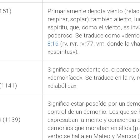
151
)
Primariamente denota viento (rela
respirar, soplar); también aliento; 
espíritu, que, como el viento, es invi
poderoso. Se traduce como «demo
8:16
(rv, rvr, rvr77, vm, donde la v
«espíritus»).
Significa procedente de, o parecido
«demoníaco». Se traduce en la rv, 
(
1141
)
«diabólica».
Significa estar poseído por un demo
control de un demonio. Los que se h
 (
1139
)
expresaban la mente y conciencia 
demonios que moraban en ellos (p.e
verbo se halla en Mateo y Marcos (