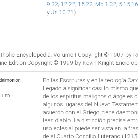
9.32
;
12.22
;
15.22
;
Mc 1.32
;
5.15
,
1
y
Jn 10.21
).
tholic Encyclopedia, Volume I Copyright © 1907 by R
e Edition Copyright © 1999 by Kevin Knight Enciclope
En las Escrituras y en la teología Cat
daimonion
,
llegado a significar casi lo mismo qu
ium
.
de los espíritus malignos o ángeles c
algunos lugares del Nuevo Testament
acuerdo con el Griego, tiene
daemon
leen diablo. La distinción precisa ent
uso eclesial puede ser vista en la fr
de el Cuarto Concilio Luterano (1215 d