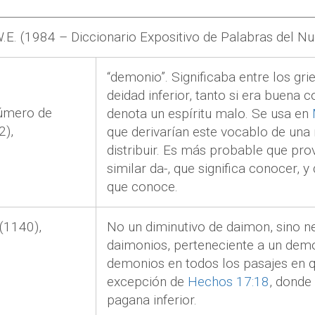
W.E. (1984 –
Diccionario Expositivo de Palabras del 
“
demonio”. Significaba entre los gr
deidad inferior, tanto si era buena 
úmero de
denota un espíritu malo. Se usa en
2
),
que derivarían este vocablo de una
distribuir. Es más probable que pro
similar
da
-, que significa conocer, y
que conoce.
(
1140
),
No un diminutivo de
daimon
, sino n
daimonios
, perteneciente a un dem
demonios en todos los pasajes en q
excepción de
Hechos 17:18
, donde
pagana inferior.