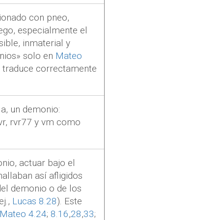
cionado con
pneo
,
luego, especialmente el
sible, inmaterial y
nios» solo en
Mateo
ha traduce correctamente
 a, un demonio:
rvr, rvr77 y vm como
nio, actuar bajo el
allaban así afligidos
del demonio o de los
j.,
Lucas 8.28
). Este
Mateo 4.24
;
8.16
,
28
,
33
;