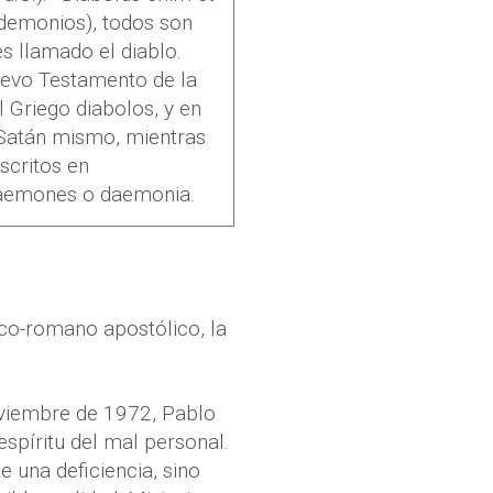
s demonios), todos son
s llamado el diablo.
uevo Testamento de la
 Griego diabolos, y en
a Satán mismo, mientras
scritos en
daemones o daemonia.
ico-romano apostólico, la
oviembre de 197
2, Pablo
 espíritu del mal personal.
e una deficiencia, sino