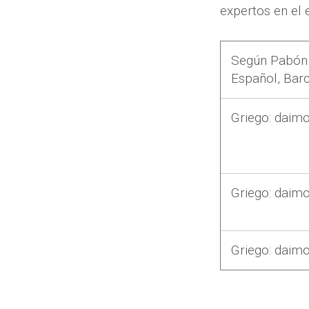
expertos en el 
Según Pabón D
Español
, Bar
Griego:
daim
Griego:
daimo
Griego:
daimo