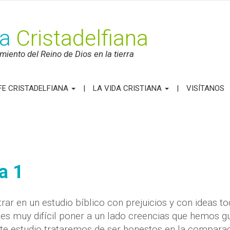
ca
Cristadelfiana
iento del Reino de Dios en la tierra
FE CRISTADELFIANA
LA VIDA CRISTIANA
VISÍTANOS
a 1
trar en un estudio bíblico con prejuicios y con ideas t
es muy difícil poner a un lado creencias que hemos g
te estudio trataremos de ser honestos en la compara