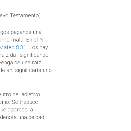
Nuevo Testamento
):
iegos paganos una
como mala. En el NT,
Mateo 8:31
.
Los hay
 raíz
da
-, significando
venga de una raíz
 de ahí significaría uno
eutro del adjetivo
onio. Se traduce
ue aparece, a
 denota una deidad