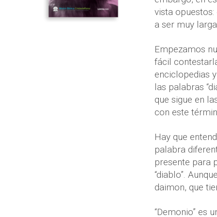
vista opuestos
a ser muy larga 
Empezamos nues
fácil contestar
enciclopedias y
las palabras “d
que sigue en la
con este términ
Hay que entende
palabra diferent
presente para p
“diablo”. Aunque
daimon, que tie
“Demonio” es un