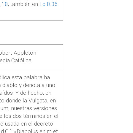
6
,
18
; también en
Lc 8.36
obert Appleton
dia Católica.
ólica esta palabra ha
e diablo y denota a uno
aídos. Y de hecho, en
o donde la Vulgata, en
ium
, nuestras versiones
re los dos términos en el
ase usada en el decreto
.C.): «
Diabolus enim et