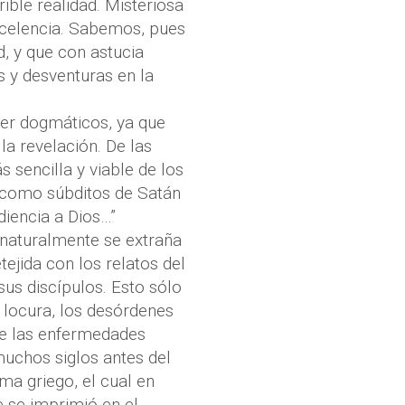
rrible realidad. Misteriosa
xcelencia. Sabemos, pues
d, y que con astucia
 y desventuras en la
ser dogmáticos, ya que
la revelación. De las
 sencilla y viable de los
 como súbditos de Satán
diencia a Dios…”
 naturalmente se extraña
ejida con los relatos del
us discípulos. Esto sólo
a locura, los desórdenes
 de las enfermedades
muchos siglos antes del
ma griego, el cual en
e se imprimió en el