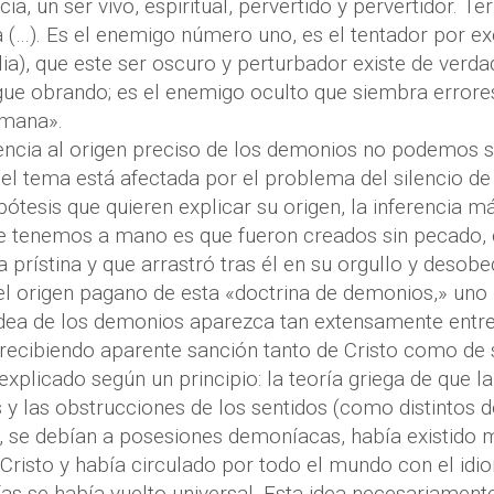
cia, un ser vivo, espiritual, pervertido y pervertidor. Te
 (…). Es el enemigo número uno, es el tentador por e
blia), que este ser oscuro y perturbador existe de verda
gue obrando; es el enemigo oculto que siembra errores
umana».
encia al origen preciso de los demonios no podemos 
del tema está afectada por el problema del silencio de 
ótesis que quieren explicar su origen, la inferencia más
e tenemos a mano es que fueron creados sin pecado,
a prístina y que arrastró tras él en su orgullo y desobe
del origen pagano de esta «doctrina de demonios,» uno
idea de los demonios aparezca tan extensamente entret
 recibiendo aparente sanción tanto de Cristo como de s
explicado según un principio: la teoría griega de que l
s y las obstrucciones de los sentidos (como distintos
), se debían a posesiones demoníacas, había existido 
Cristo y había circulado por todo el mundo con el idio
ías se había vuelto universal. Esta idea necesariament