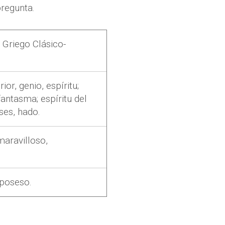
pregunta.
 Griego Clásico-
rior, genio, espíritu;
fantasma; espíritu del
ses, hado.
maravilloso,
 poseso.