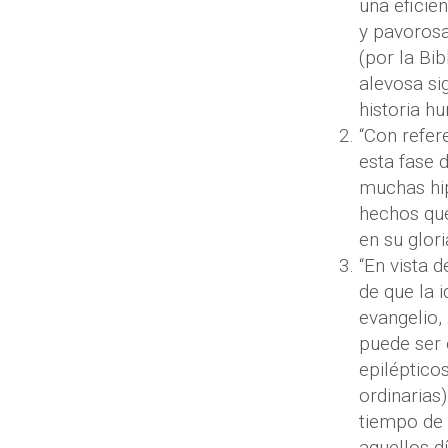
una eficien
y pavorosa
(por la Bi
alevosa si
historia h
“Con refer
esta fase 
muchas hip
hechos qu
en su glori
“En vista 
de que la 
evangelio,
puede ser 
epiléptico
ordinarias
tiempo de 
aquellos d