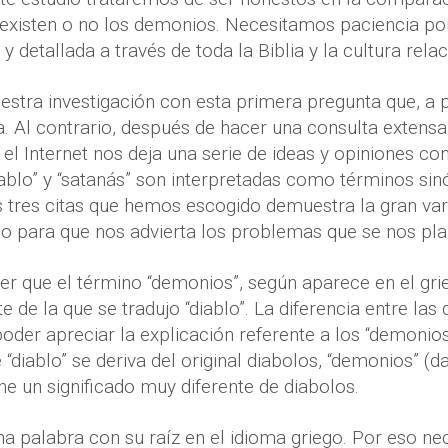
: existen o no los demonios. Necesitamos paciencia p
y detallada a través de toda la Biblia y la cultura rela
tra investigación con esta primera pregunta que, a p
la. Al contrario, después de hacer una consulta extensa
 el Internet nos deja una serie de ideas y opiniones c
iablo” y “satanás” son interpretadas como términos si
s tres citas que hemos escogido demuestra la gran va
o para que nos advierta los problemas que se nos pla
r que el término “demonios”, según aparece en el grie
e de la que se tradujo “diablo”. La diferencia entre las
oder apreciar la explicación referente a los “demonios”
 “diablo” se deriva del original diabolos, “demonios” (d
ne un significado muy diferente de diabolos.
a palabra con su raíz en el idioma griego. Por eso ne