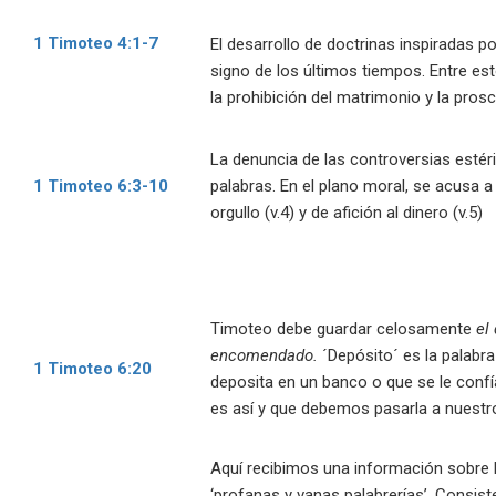
1 Timoteo 4:1-7
El desarrollo de doctrinas inspiradas 
signo de los últimos tiempos. Entre es
la prohibición del matrimonio y la prosc
La denuncia de las controversias estéri
1 Timoteo 6:3-10
palabras. En el plano moral, se acusa 
orgullo (v.4) y de afición al dinero (v.5)
Timoteo debe guardar celosamente
el
encomendado.
´Depósito´ es la palabra
1 Timoteo 6:20
deposita en un banco o que se le confía
es así y que debemos pasarla a nuestro
Aquí recibimos una información sobre l
‘profanas y vanas palabrerías’. Consiste