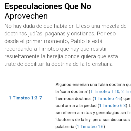
Especulaciones Que No
Aprovechen
No hay duda de que había en Efeso una mezcla de
doctrinas judías, paganas y cristianas. Por eso
desde el primer momento, Pablo le está
recordando a Timoteo que hay que resistir
resueltamente la herejía donde quiera que esta
trate de debilitar la doctrina de la fe cristiana.
Algunos enseñan una falsa doctrina q
la ‘sana doctrina’ (
1 Timoteo 1:10
;
2 Ti
1 Timoteo 1:3-7
‘hermosa doctrina’ (
1 Timoteo 4:6
) qu
conforma a la piedad (
1 Timoteo 6:3
).
se refieren a mitos y genealogías sin f
‘doctores de la ley’ pero sus discurso
palabrería (
1 Timoteo 1:6
)