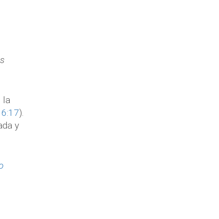
os
 la
 6:17
).
ada y
o