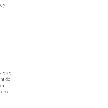
, y
» en el
entido
ra
 en el