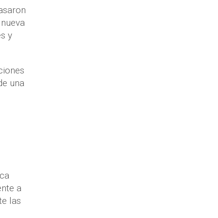
asaron
 nueva
s y
ciones
de una
ica
ente a
te las