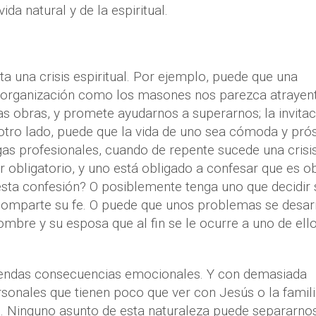
da natural y de la espiritual.
 una crisis espiritual. Por ejemplo, puede que una
 organización como los masones nos parezca atrayent
s obras, y promete ayudarnos a superarnos; la invitac
otro lado, puede que la vida de uno sea cómoda y pró
gas profesionales, cuando de repente sucede una crisi
ar obligatorio, y uno está obligado a confesar que es o
r esta confesión? O posiblemente tenga uno que decidir 
comparte su fe. O puede que unos problemas se desar
mbre y su esposa que al fin se le ocurre a uno de ello
.
remendas consecuencias emocionales. Y con demasiada
rsonales que tienen poco que ver con Jesús o la famil
e. Ninguno asunto de esta naturaleza puede separarno