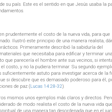
e su país. Este es el sentido en que Jesús usaba la p
andamientos.
n prudentemente el costo de la nueva vida, para que
mado. Ilustró este principio de una manera realista, dá
prácticos. Primeramente describió la sabiduría del
materiales que necesitaba para edificar y terminar una
o que parecería el hombre ante sus vecinos, si intent
 el costo, y no la pudiera terminar. Su segundo ejempl
s suficientemente astuto para investigar acerca de la 
que si descubre que es demasiado poderoso para él, 
ciones de paz (
Lucas 14:28-32
).
tros mismos unos ejemplos más claros y directos. Per
derado de modo realista el costo de la nueva vida qu
piritual de una manera tan desordenada que en el juic