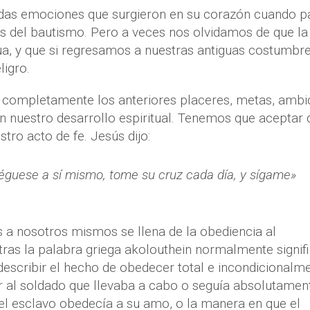
ndas emociones que surgieron en su corazón cuando p
as del bautismo. Pero a veces nos olvidamos de que la
gua, y que si regresamos a nuestras antiguas costumbre
ligro.
 completamente los anteriores placeres, metas, ambi
an nuestro desarrollo espiritual. Tenemos que aceptar 
tro acto de fe. Jesús dijo:
niéguese a sí mismo, tome su cruz cada día, y sígame»
 a nosotros mismos se llena de la obediencia al
as la palabra griega akolouthein normalmente signif
describir el hecho de obedecer total e incondicionalm
bir al soldado que llevaba a cabo o seguía absolutamen
 el esclavo obedecía a su amo, o la manera en que el