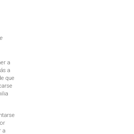
ue
er a
ás a
de que
carse
ilia
ntarse
por
r a