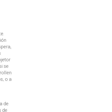
e.
ión
spera,
s
bjetor
si se
rollen
s, o a
ia de
s de