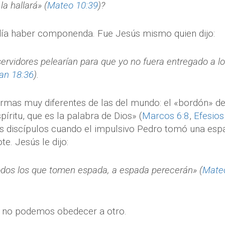
la hallará» (
Mateo 10:39
)?
día haber componenda. Fue Jesús mismo quien dijo:
servidores pelearían para que yo no fuera entregado a l
an 18:36
).
rmas muy diferentes de las del mundo: el «bordón» de
píritu, que es la palabra de Dios» (
Marcos 6:8
,
Efesios
us discípulos cuando el impulsivo Pedro tomó una esp
e. Jesús le dijo:
todos los que tomen espada, a espada perecerán» (
Mate
y no podemos obedecer a otro.