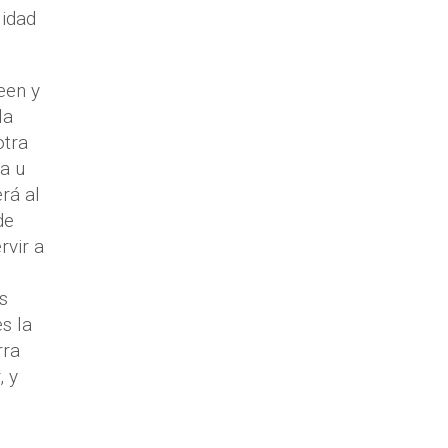
lidad
een y
la
otra
a u
rá al
de
rvir a
s
s la
rra
, y