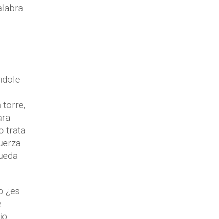
alabra
ndole
 torre,
ara
o trata
fuerza
pueda
o ¿es
e
io