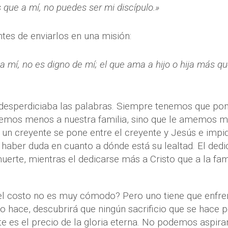
 que a mí, no puedes ser mi discípulo.»
ntes de enviarlos en una misión:
mí, no es digno de mí; el que ama a hijo o hija más q
.
 desperdiciaba las palabras. Siempre tenemos que pon
amemos menos a nuestra familia, sino que le amemos m
e un creyente se pone entre el creyente y Jesús e impi
haber duda en cuanto a dónde está su lealtad. El dedi
 muerte, mientras el dedicarse más a Cristo que a la fam
el costo no es muy cómodo? Pero uno tiene que enfre
 lo hace, descubrirá que ningún sacrificio que se hace 
e es el precio de la gloria eterna. No podemos aspira