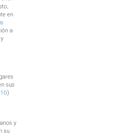
sto,
nte en
is
ión a
 y
gares
en sus
:10
)
manos y
n su