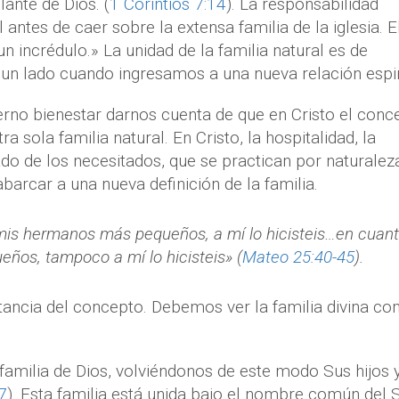
ante de Dios. (
1 Corintios 7:14
). La responsabilidad
ntes de caer sobre la extensa familia de la iglesia. E
n incrédulo.» La unidad de la familia natural es de
 un lado cuando ingresamos a una nueva relación espir
erno bienestar darnos cuenta de que en Cristo el conc
a sola familia natural. En Cristo, la hospitalidad, la
do de los necesitados, que se practican por naturaleza
barcar a una nueva definición de la familia.
s mis hermanos más pequeños, a mí lo hicisteis…en cuan
eños, tampoco a mí lo hicisteis» (
Mateo 25:40-45
).
tancia del concepto. Debemos ver la familia divina c
familia de Dios, volviéndonos de este modo Sus hijos 
7
). Esta familia está unida bajo el nombre común del 