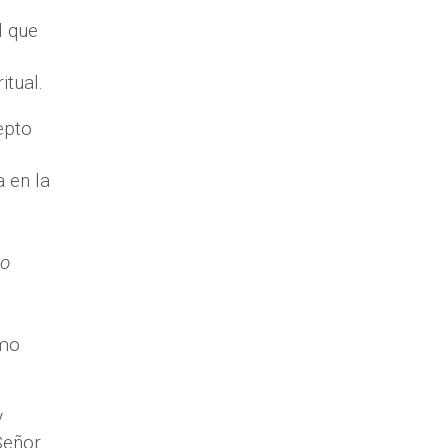
l que
itual.
epto
 en la
to
omo
y
Señor