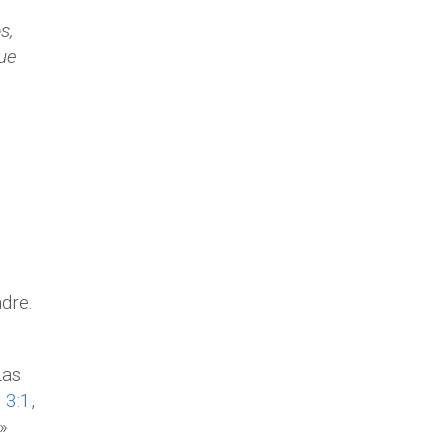
s,
que
dre.
Las
 3:1
,
»