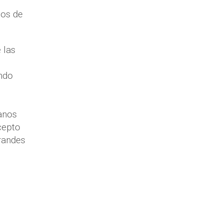
pos de
 las
ndo
anos
cepto
grandes