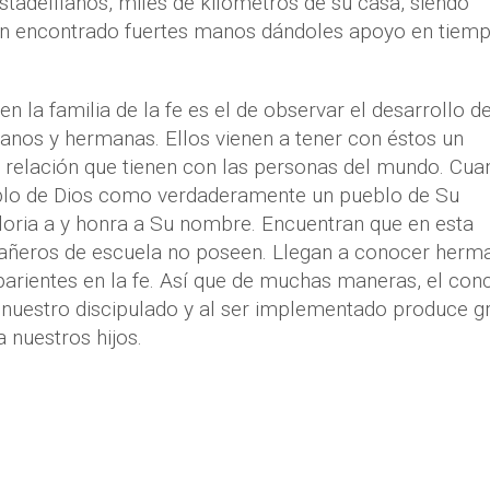
tadelfianos, miles de kilómetros de su casa, siendo
 han encontrado fuertes manos dándoles apoyo en tiem
en la familia de la fe es el de observar el desarrollo de
manos y hermanas. Ellos vienen a tener con éstos un
 relación que tienen con las personas del mundo. Cua
ueblo de Dios como verdaderamente un pueblo de Su
gloria a y honra a Su nombre. Encuentran que en esta
pañeros de escuela no poseen. Llegan a conocer herm
parientes en la fe. Así que de muchas maneras, el con
ara nuestro discipulado y al ser implementado produce 
 nuestros hijos.