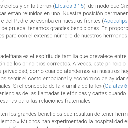
cielos y en la tierra» (
Efesios 3:15
), de modo que Cri
ocas están reunidos en uno. Nuestra posición permane
e del Padre se escriba en nuestras frentes (
Apocalips
o de prueba, tenemos grandes bendiciones. En proporc
es para con el extenso número de nuestros hermanos
tadelfiana es el espíritu de familia que prevalece entre
n de los principios correctos. A veces, este principio
tra privacidad, como cuando atendemos en nuestros ho
os sentir el costo emocional y económico de ayudar 
es. Si el concepto de la «familia de la fe» (
Gálatas 6
eniencias de las llamadas telefónicas y cartas cuando
arias para las relaciones fraternales.
isten los grandes beneficios que resultan de tener her
 tiempo.» Muchos han experimentado la hospitalidad e