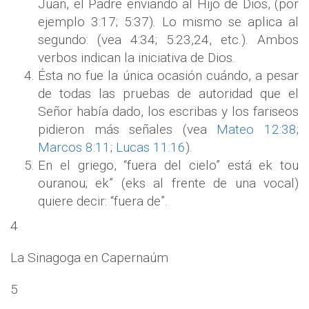
Juan, el Padre enviando al Hijo de Dios, (por
ejemplo 3:17; 5:37). Lo mismo se aplica al
segundo: (vea 4:34; 5:23,24, etc.). Ambos
verbos indican la iniciativa de Dios.
Ésta no fue la única ocasión cuándo, a pesar
de todas las pruebas de autoridad que el
Señor había dado, los escribas y los fariseos
pidieron más señales (vea
Mateo 12:38
;
Marcos 8:11
;
Lucas 11:16
).
En el griego, “fuera del cielo” está ek tou
ouranou; ek” (eks al frente de una vocal)
quiere decir: “fuera de”.
4
La Sinagoga en Capernaúm
5