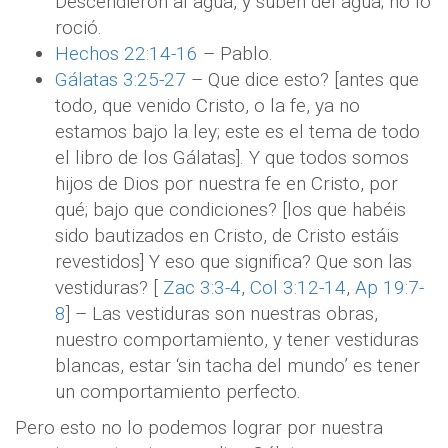
Descendieron al agua, y suben del agua; no lo
roció.
Hechos 22:14-16
– Pablo.
Gálatas 3:25-27
– Que dice esto? [antes que
todo, que venido Cristo, o la fe, ya no
estamos bajo la ley; este es el tema de todo
el libro de los Gálatas]. Y que todos somos
hijos de Dios por nuestra fe en Cristo, por
qué; bajo que condiciones? [los que habéis
sido bautizados en Cristo, de Cristo estáis
revestidos] Y eso que significa? Que son las
vestiduras? [
Zac 3:3-4
,
Col 3:12-14
,
Ap 19:7-
8
] – Las vestiduras son nuestras obras,
nuestro comportamiento, y tener vestiduras
blancas, estar ‘sin tacha del mundo’ es tener
un comportamiento perfecto.
Pero esto no lo podemos lograr por nuestra