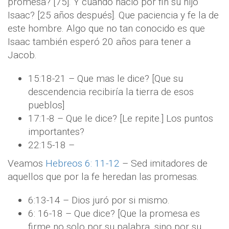
promesa? [75]. Y cuando nació por fin su hijo
Isaac? [25 años después]. Que paciencia y fe la de
este hombre. Algo que no tan conocido es que
Isaac también esperó 20 años para tener a
Jacob.
15:18-21 – Que mas le dice? [Que su
descendencia recibiría la tierra de esos
pueblos]
17:1-8 – Que le dice? [Le repite.] Los puntos
importantes?
22:15-18 –
Veamos
Hebreos 6: 11-12
– Sed imitadores de
aquellos que por la fe heredan las promesas.
6:13-14 – Dios juró por si mismo.
6: 16-18 – Que dice? [Que la promesa es
firme no solo por su palabra, sino por su