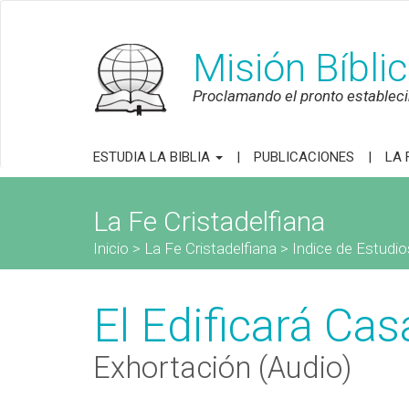
Misión Bíbli
Proclamando el pronto establecim
ESTUDIA LA BIBLIA
PUBLICACIONES
LA 
La Fe Cristadelfiana
Inicio
>
La Fe Cristadelfiana
>
Indice de Estudio
El Edificará Ca
Exhortación (Audio)